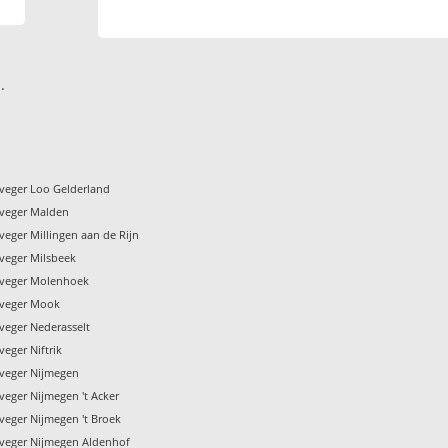
.
veger Loo Gelderland
veger Malden
eger Millingen aan de Rijn
veger Milsbeek
nveger Molenhoek
nveger Mook
veger Nederasselt
eger Niftrik
veger Nijmegen
veger Nijmegen 't Acker
veger Nijmegen 't Broek
veger Nijmegen Aldenhof