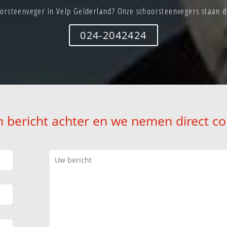
orsteenveger in Velp Gelderland? Onze schoorsteenvegers staan di
024-2042424
n bericht achter en we nemen direct co