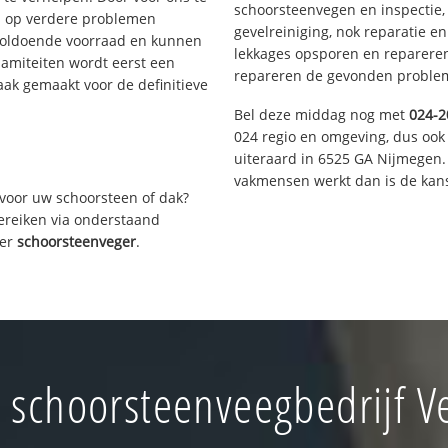
schoorsteenvegen en inspectie,
s op verdere problemen
gevelreiniging, nok reparatie e
voldoende voorraad en kunnen
lekkages opsporen en repareren.
lamiteiten wordt eerst een
repareren de gevonden problem
aak gemaakt voor de definitieve
Bel deze middag nog met
024-2
024 regio en omgeving, dus ook 
uiteraard in 6525 GA Nijmegen.
vakmensen werkt dan is de kans
voor uw schoorsteen of dak?
bereiken via onderstaand
ver
schoorsteenveger
.
schoorsteenveegbedrijf V