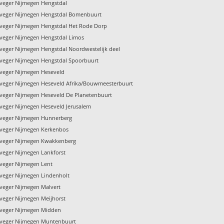
veger Nijmegen Hengstdal
veger Nijmegen Hengstdal Bomenbuurt
veger Nijmegen Hengstdal Het Rode Dorp
veger Nijmegen Hengstdal Limos
veger Nijmegen Hengstdal Noordwestelijk deel
veger Nijmegen Hengstdal Spoorbuurt
veger Nijmegen Heseveld
veger Nijmegen Heseveld Afrika/Bouwmeesterbuurt
veger Nijmegen Heseveld De Planetenbuurt
veger Nijmegen Heseveld Jerusalem
veger Nijmegen Hunnerberg
veger Nijmegen Kerkenbos
veger Nijmegen Kwakkenberg
veger Nijmegen Lankforst
veger Nijmegen Lent
veger Nijmegen Lindenholt
veger Nijmegen Malvert
veger Nijmegen Meijhorst
veger Nijmegen Midden
veger Nijmegen Muntenbuurt