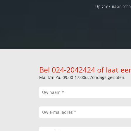
Op zoek naar scho
Bel 024-2042424 of laat ee
Ma. t/m Za. 09:00-17:00u, Zondags gesloten.