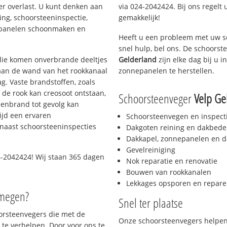
er overlast. U kunt denken aan
via 024-2042424. Bij ons regelt 
ing, schoorsteeninspectie,
gemakkelijk!
nepanelen schoonmaken en
Heeft u een probleem met uw s
snel hulp, bel ons. De schoors
 olie komen onverbrande deeltjes
Gelderland
zijn elke dag bij u 
 aan de wand van het rookkanaal
zonnepanelen te herstellen.
g. Vaste brandstoffen, zoals
t de rook kan creosoot ontstaan,
Schoorsteenveger
Velp Ge
enbrand tot gevolg kan
ijd een ervaren
Schoorsteenvegen en inspect
naast schoorsteeninspecties
Dakgoten reining en dakbede
Dakkapel, zonnepanelen en d
Gevelreiniging
-2042424! Wij staan 365 dagen
Nok reparatie en renovatie
Bouwen van rookkanalen
Lekkages opsporen en repare
jmegen?
Snel ter plaatse
oorsteenvegers die met de
Onze schoorsteenvegers helpen 
te verhelpen. Door voor ons te