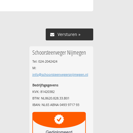
Versturen »
Schoorsteenveger Nijmegen
Tel: 024-2042424
M:
info@schoorsteenvegersnijmegen.nl
Bedrijfsgegevens
KVK: 81420382
BTW: NL8620.828.33.B01
IBAN: NL65 ABNA 0493 9717 93