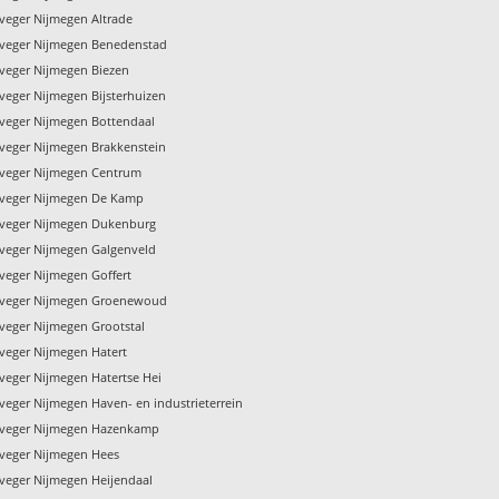
veger Nijmegen Altrade
veger Nijmegen Benedenstad
veger Nijmegen Biezen
veger Nijmegen Bijsterhuizen
veger Nijmegen Bottendaal
veger Nijmegen Brakkenstein
veger Nijmegen Centrum
nveger Nijmegen De Kamp
veger Nijmegen Dukenburg
veger Nijmegen Galgenveld
veger Nijmegen Goffert
nveger Nijmegen Groenewoud
veger Nijmegen Grootstal
veger Nijmegen Hatert
veger Nijmegen Hatertse Hei
veger Nijmegen Haven- en industrieterrein
nveger Nijmegen Hazenkamp
veger Nijmegen Hees
veger Nijmegen Heijendaal