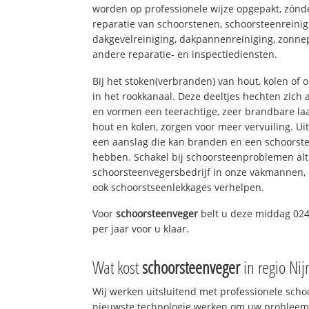
worden op professionele wijze opgepakt, zónd
reparatie van schoorstenen, schoorsteenreinig
dakgevelreiniging, dakpannenreiniging, zon
andere reparatie- en inspectiediensten.
Bij het stoken(verbranden) van hout, kolen of
in het rookkanaal. Deze deeltjes hechten zich
en vormen een teerachtige, zeer brandbare laa
hout en kolen, zorgen voor meer vervuiling. Ui
een aanslag die kan branden en een schoorste
hebben. Schakel bij schoorsteenproblemen alt
schoorsteenvegersbedrijf in onze vakmannen, 
ook schoorstseenlekkages verhelpen.
Voor
schoorsteenveger
belt u deze middag 024
per jaar voor u klaar.
Wat kost
schoorsteenveger
in regio Ni
Wij werken uitsluitend met professionele sch
nieuwste technologie werken om uw probleem 