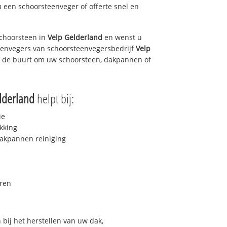
u een schoorsteenveger of offerte snel en
choorsteen in
Velp Gelderland
en wenst u
teenvegers van schoorsteenvegersbedrijf
Velp
in de buurt om uw schoorsteen, dakpannen of
lderland
helpt bij:
ie
kking
akpannen reiniging
ren
bij het herstellen van uw dak,