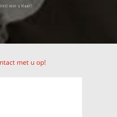
rect voor u klaar!
ntact met u op!