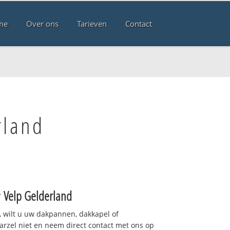
me
Over ons
Tarieven
Contact
rland
r
Velp Gelderland
 wilt u uw dakpannen, dakkapel of
arzel niet en neem direct contact met ons op