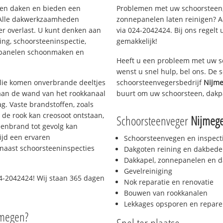
rten daken en bieden een
Problemen met uw schoorsteen,
 Alle dakwerkzaamheden
zonnepanelen laten reinigen? A
er overlast. U kunt denken aan
via 024-2042424. Bij ons regelt 
ing, schoorsteeninspectie,
gemakkelijk!
nepanelen schoonmaken en
Heeft u een probleem met uw s
wenst u snel hulp, bel ons. De
 olie komen onverbrande deeltjes
schoorsteenvegersbedrijf
Nijme
 aan de wand van het rookkanaal
buurt om uw schoorsteen, dakp
g. Vaste brandstoffen, zoals
t de rook kan creosoot ontstaan,
Schoorsteenveger
Nijmege
enbrand tot gevolg kan
ijd een ervaren
Schoorsteenvegen en inspect
naast schoorsteeninspecties
Dakgoten reining en dakbede
Dakkapel, zonnepanelen en d
Gevelreiniging
4-2042424! Wij staan 365 dagen
Nok reparatie en renovatie
Bouwen van rookkanalen
Lekkages opsporen en repare
jmegen?