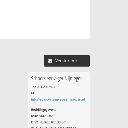
Versturen »
Schoorsteenveger Nijmegen
Tel: 024-2042424
M:
info@schoorsteenvegersnijmegen.nl
Bedrijfsgegevens
KVK: 81420382
BTW: NL8620.828.33.B01