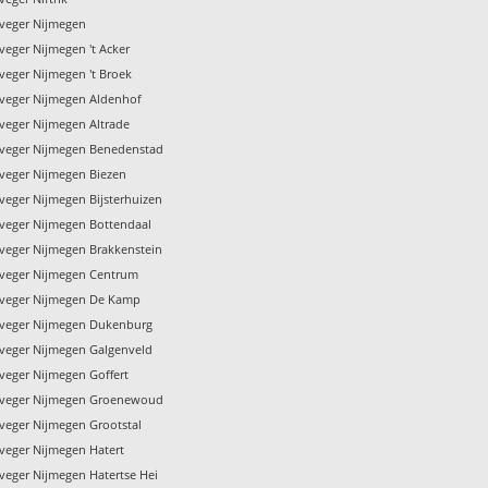
veger Nijmegen
veger Nijmegen 't Acker
veger Nijmegen 't Broek
veger Nijmegen Aldenhof
veger Nijmegen Altrade
veger Nijmegen Benedenstad
veger Nijmegen Biezen
veger Nijmegen Bijsterhuizen
veger Nijmegen Bottendaal
veger Nijmegen Brakkenstein
veger Nijmegen Centrum
nveger Nijmegen De Kamp
veger Nijmegen Dukenburg
veger Nijmegen Galgenveld
veger Nijmegen Goffert
nveger Nijmegen Groenewoud
veger Nijmegen Grootstal
veger Nijmegen Hatert
veger Nijmegen Hatertse Hei