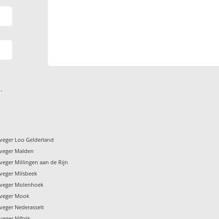
.
veger Loo Gelderland
veger Malden
eger Millingen aan de Rijn
veger Milsbeek
nveger Molenhoek
nveger Mook
veger Nederasselt
eger Niftrik