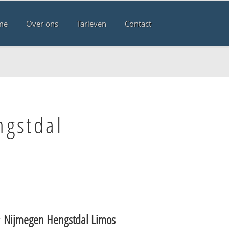
me
Over ons
Tarieven
Contact
ngstdal
r
Nijmegen Hengstdal Limos