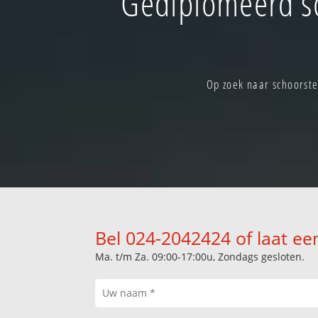
Gediplomeerd s
Op zoek naar schoorste
Bel 024-2042424 of laat ee
Ma. t/m Za. 09:00-17:00u, Zondags gesloten.