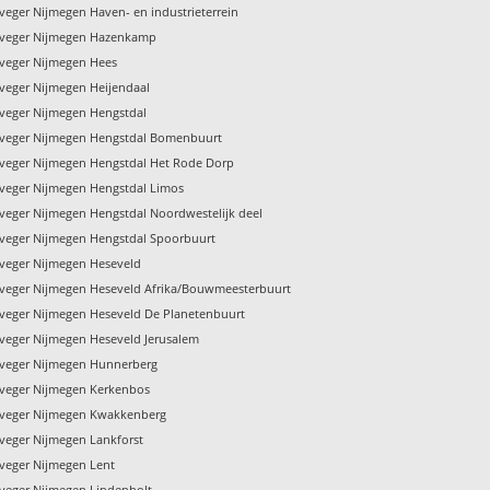
veger Nijmegen Haven- en industrieterrein
nveger Nijmegen Hazenkamp
veger Nijmegen Hees
veger Nijmegen Heijendaal
veger Nijmegen Hengstdal
veger Nijmegen Hengstdal Bomenbuurt
veger Nijmegen Hengstdal Het Rode Dorp
veger Nijmegen Hengstdal Limos
veger Nijmegen Hengstdal Noordwestelijk deel
veger Nijmegen Hengstdal Spoorbuurt
veger Nijmegen Heseveld
veger Nijmegen Heseveld Afrika/Bouwmeesterbuurt
veger Nijmegen Heseveld De Planetenbuurt
veger Nijmegen Heseveld Jerusalem
veger Nijmegen Hunnerberg
veger Nijmegen Kerkenbos
veger Nijmegen Kwakkenberg
veger Nijmegen Lankforst
veger Nijmegen Lent
veger Nijmegen Lindenholt