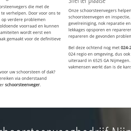
Snel ter plaatse
oorsteenvegers die met de
Onze schoorsteenvegers helpen 
te verhelpen. Door voor ons te
schoorsteenvegen en inspectie,
s op verdere problemen
gevelreiniging, nok reparatie e
voldoende voorraad en kunnen
lekkages opsporen en repareren.
lamiteiten wordt eerst een
repareren de gevonden problem
aak gemaakt voor de definitieve
Bel deze ochtend nog met
024-
024 regio en omgeving, dus ook 
uiteraard in 6525 GA Nijmegen.
vakmensen werkt dan is de kans
voor uw schoorsteen of dak?
bereiken via onderstaand
ver
schoorsteenveger
.