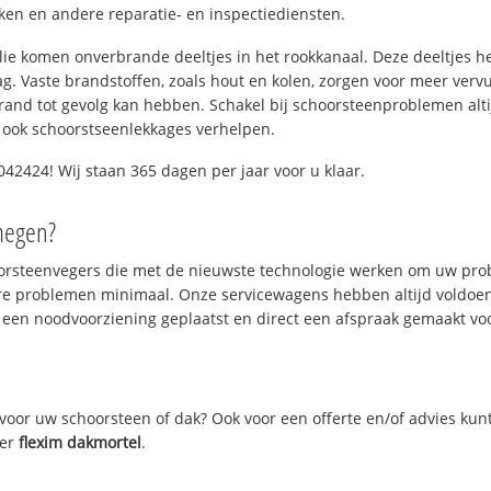
n en andere reparatie- en inspectiediensten.
 olie komen onverbrande deeltjes in het rookkanaal. Deze deeltjes 
. Vaste brandstoffen, zoals hout en kolen, zorgen voor meer vervui
and tot gevolg kan hebben. Schakel bij schoorsteenproblemen alti
 ook schoorstseenlekkages verhelpen.
42424! Wij staan 365 dagen per jaar voor u klaar.
megen?
oorsteenvegers die met de nieuwste technologie werken om uw prob
re problemen minimaal. Onze servicewagens hebben altijd voldoe
 een noodvoorziening geplaatst en direct een afspraak gemaakt voor
oor uw schoorsteen of dak? Ook voor een offerte en/of advies kun
ver
flexim dakmortel
.