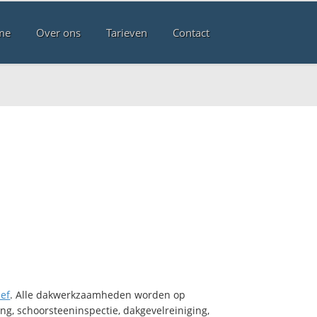
me
Over ons
Tarieven
Contact
ief
. Alle dakwerkzaamheden worden op
ng, schoorsteeninspectie, dakgevelreiniging,