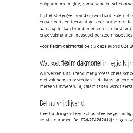
dakpannenreiniging, zonnepanelen schoonmake
Bij het stoken(verbranden) van hout, kolen of
en vormen een teerachtige, zeer brandbare laag
aanslag die kan branden en een schoorsteenbr
onze vakmannen, naast schoorsteeninspecties
Voor
flexim dakmortel
belt u deze avond 024-20
Wat kost
flexim dakmortel
in regio Nij
Wij werken uitsluitend met professionele sch
met vakmensen te werken is de kans op verde
meteen uitvoeren. Bij calamiteiten wordt eerst
Bel nu vrijblijvend!
Heeft u dringend een schoorsteenveger nodig v
servicenummer. Bel
024-2042424
bij vragen o