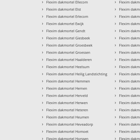
›
›
Flexim dakmortel Ellecom
Flexim dakmo
›
›
Flexim dakmortel Elst
Flexim dakmo
›
›
Flexim dakmortel Erlecom
Flexim dakmo
›
›
Flexim dakmortel Ewijk
Flexim dakmo
›
›
Flexim dakmortel Gendt
Flexim dakm
›
›
Flexim dakmortel Giesbeek
Flexim dakm
›
›
Flexim dakmortel Groesbeek
Flexim dakm
›
›
Flexim dakmortel Groessen
Flexim dakm
›
›
Flexim dakmortel Haalderen
Flexim dakm
›
›
Flexim dakmortel Heelsum
Flexim dakm
›
›
Flexim dakmortel Heilig Landstichting
Flexim dakm
›
›
Flexim dakmortel Hemmen
Flexim dakmo
›
›
Flexim dakmortel Hernen
Flexim dakm
›
›
Flexim dakmortel Herveld
Flexim dakm
›
›
Flexim dakmortel Herwen
Flexim dakm
›
›
Flexim dakmortel Heteren
Flexim dakm
›
›
Flexim dakmortel Heumen
Flexim dakm
›
›
Flexim dakmortel Heveadorp
Flexim dakm
›
›
Flexim dakmortel Homoet
Flexim dakm
›
›
Flexim dakmortel Horssen
Flexim dakm