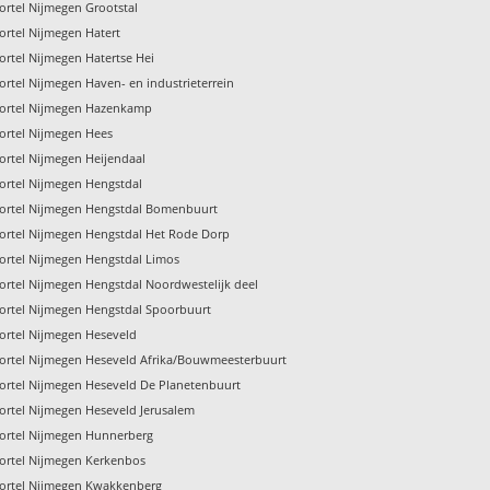
rtel Nijmegen Grootstal
rtel Nijmegen Hatert
rtel Nijmegen Hatertse Hei
rtel Nijmegen Haven- en industrieterrein
ortel Nijmegen Hazenkamp
ortel Nijmegen Hees
ortel Nijmegen Heijendaal
ortel Nijmegen Hengstdal
ortel Nijmegen Hengstdal Bomenbuurt
ortel Nijmegen Hengstdal Het Rode Dorp
ortel Nijmegen Hengstdal Limos
rtel Nijmegen Hengstdal Noordwestelijk deel
ortel Nijmegen Hengstdal Spoorbuurt
ortel Nijmegen Heseveld
ortel Nijmegen Heseveld Afrika/Bouwmeesterbuurt
ortel Nijmegen Heseveld De Planetenbuurt
ortel Nijmegen Heseveld Jerusalem
ortel Nijmegen Hunnerberg
ortel Nijmegen Kerkenbos
ortel Nijmegen Kwakkenberg