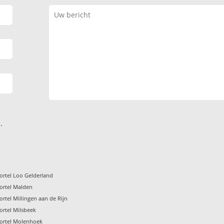
.
ortel Loo Gelderland
ortel Malden
rtel Millingen aan de Rijn
ortel Milsbeek
ortel Molenhoek