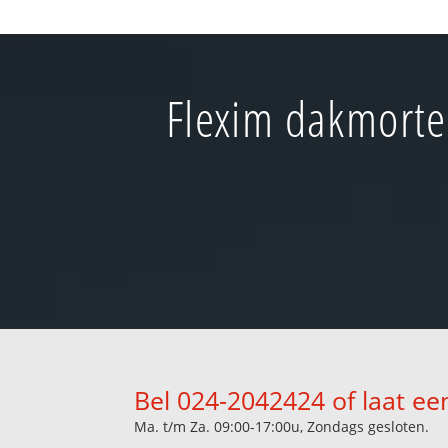
Flexim dakmortel
Bel 024-2042424 of laat ee
Ma. t/m Za. 09:00-17:00u, Zondags gesloten.