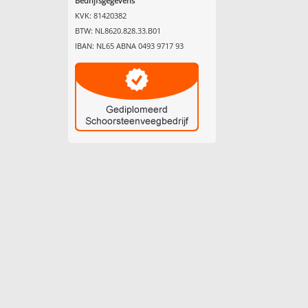
Bedrijfsgegevens
KVK: 81420382
BTW: NL8620.828.33.B01
IBAN: NL65 ABNA 0493 9717 93