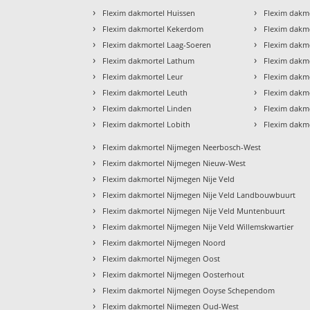
›
›
Flexim dakmortel Huissen
Flexim dakmo
›
›
Flexim dakmortel Kekerdom
Flexim dakm
›
›
Flexim dakmortel Laag-Soeren
Flexim dakm
›
›
Flexim dakmortel Lathum
Flexim dakm
›
›
Flexim dakmortel Leur
Flexim dakmo
›
›
Flexim dakmortel Leuth
Flexim dakm
›
›
Flexim dakmortel Linden
Flexim dakm
›
›
Flexim dakmortel Lobith
Flexim dakm
›
Flexim dakmortel Nijmegen Neerbosch-West
›
Flexim dakmortel Nijmegen Nieuw-West
›
Flexim dakmortel Nijmegen Nije Veld
›
Flexim dakmortel Nijmegen Nije Veld Landbouwbuurt
›
Flexim dakmortel Nijmegen Nije Veld Muntenbuurt
›
Flexim dakmortel Nijmegen Nije Veld Willemskwartier
›
Flexim dakmortel Nijmegen Noord
›
Flexim dakmortel Nijmegen Oost
›
Flexim dakmortel Nijmegen Oosterhout
›
Flexim dakmortel Nijmegen Ooyse Schependom
›
Flexim dakmortel Nijmegen Oud-West