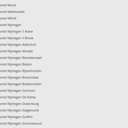
ortel Mook
rtel Nederasselt
rtel Niftrik
ortel Nijmegen
rtel Nijmegen 't Acker
rtel Nijmegen 't Broek
ortel Nijmegen Aldenhof
rtel Nijmegen Altrade
ortel Nijmegen Benedenstad
ortel Nijmegen Biezen
rtel Nijmegen Bijsterhuizen
ortel Nijmegen Bottendaal
ortel Nijmegen Brakkenstein
ortel Nijmegen Centrum
ortel Nijmegen De Kamp
ortel Nijmegen Dukenburg
ortel Nijmegen Galgenveld
rtel Nijmegen Goffert
ortel Nijmegen Groenewoud