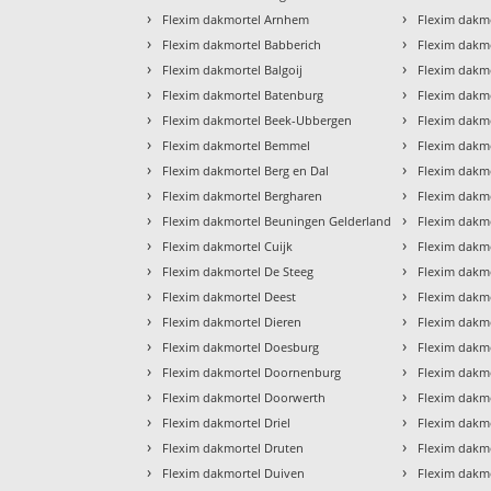
›
›
Flexim dakmortel Arnhem
Flexim dakm
›
›
Flexim dakmortel Babberich
Flexim dakmo
›
›
Flexim dakmortel Balgoij
Flexim dakmo
›
›
Flexim dakmortel Batenburg
Flexim dakm
›
›
Flexim dakmortel Beek-Ubbergen
Flexim dakmo
›
›
Flexim dakmortel Bemmel
Flexim dakmo
›
›
Flexim dakmortel Berg en Dal
Flexim dakm
›
›
Flexim dakmortel Bergharen
Flexim dakmo
›
›
Flexim dakmortel Beuningen Gelderland
Flexim dakm
›
›
Flexim dakmortel Cuijk
Flexim dakm
›
›
Flexim dakmortel De Steeg
Flexim dakmo
›
›
Flexim dakmortel Deest
Flexim dakm
›
›
Flexim dakmortel Dieren
Flexim dakm
›
›
Flexim dakmortel Doesburg
Flexim dakm
›
›
Flexim dakmortel Doornenburg
Flexim dakm
›
›
Flexim dakmortel Doorwerth
Flexim dakm
›
›
Flexim dakmortel Driel
Flexim dakm
›
›
Flexim dakmortel Druten
Flexim dakmo
›
›
Flexim dakmortel Duiven
Flexim dakm