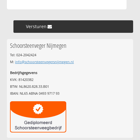
Versturen »
Schoorsteenveger Nijmegen
Tel: 024-2042424
M:
info@schoorsteenvegersnijmegen.nl
Bedrijfsgegevens
KVK: 81420382
BTW: NL8620.828.33.B01
IBAN: NL65 ABNA 0493 9717 93