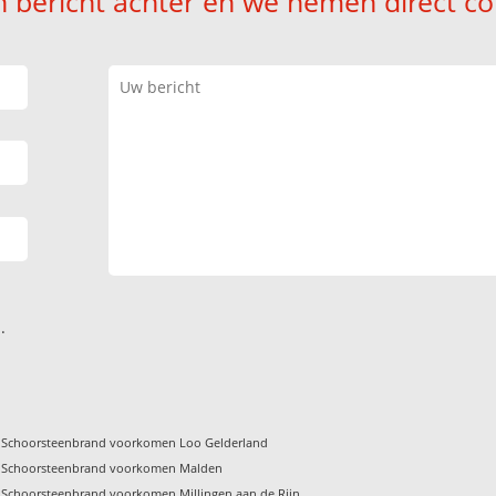
n bericht achter en we nemen direct co
.
Schoorsteenbrand voorkomen Loo Gelderland
Schoorsteenbrand voorkomen Malden
Schoorsteenbrand voorkomen Millingen aan de Rijn