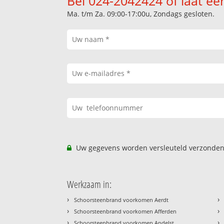
Bel 024-2042424 of laat ee
Ma. t/m Za. 09:00-17:00u, Zondags gesloten.
Uw gegevens worden versleuteld verzonden
Werkzaam in:
›
›
Schoorsteenbrand voorkomen Aerdt
›
›
Schoorsteenbrand voorkomen Afferden
›
›
Schoorsteenbrand voorkomen Andelst