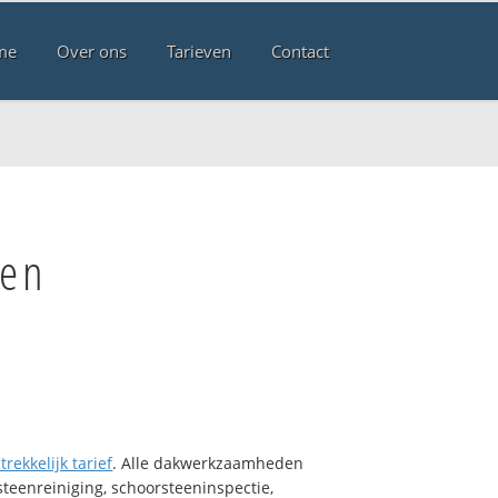
me
Over ons
Tarieven
Contact
men
trekkelijk tarief
. Alle dakwerkzaamheden
teenreiniging, schoorsteeninspectie,