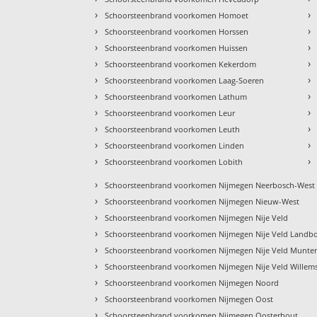
›
›
Schoorsteenbrand voorkomen Homoet
›
›
Schoorsteenbrand voorkomen Horssen
›
›
Schoorsteenbrand voorkomen Huissen
›
›
Schoorsteenbrand voorkomen Kekerdom
›
›
Schoorsteenbrand voorkomen Laag-Soeren
›
›
Schoorsteenbrand voorkomen Lathum
›
›
Schoorsteenbrand voorkomen Leur
›
›
Schoorsteenbrand voorkomen Leuth
›
›
Schoorsteenbrand voorkomen Linden
›
›
Schoorsteenbrand voorkomen Lobith
›
Schoorsteenbrand voorkomen Nijmegen Neerbosch-West
›
Schoorsteenbrand voorkomen Nijmegen Nieuw-West
›
Schoorsteenbrand voorkomen Nijmegen Nije Veld
›
Schoorsteenbrand voorkomen Nijmegen Nije Veld Land
›
Schoorsteenbrand voorkomen Nijmegen Nije Veld Munte
›
Schoorsteenbrand voorkomen Nijmegen Nije Veld Willems
›
Schoorsteenbrand voorkomen Nijmegen Noord
›
Schoorsteenbrand voorkomen Nijmegen Oost
›
Schoorsteenbrand voorkomen Nijmegen Oosterhout