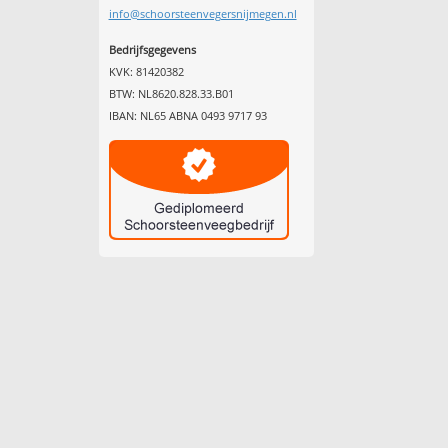
info@schoorsteenvegersnijmegen.nl
Bedrijfsgegevens
KVK: 81420382
BTW: NL8620.828.33.B01
IBAN: NL65 ABNA 0493 9717 93