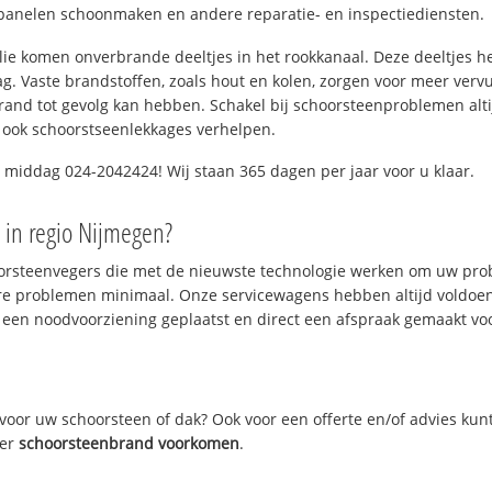
panelen schoonmaken en andere reparatie- en inspectiediensten.
 olie komen onverbrande deeltjes in het rookkanaal. Deze deeltjes 
. Vaste brandstoffen, zoals hout en kolen, zorgen voor meer vervui
and tot gevolg kan hebben. Schakel bij schoorsteenproblemen alti
 ook schoorstseenlekkages verhelpen.
 middag 024-2042424! Wij staan 365 dagen per jaar voor u klaar.
n
in regio Nijmegen?
oorsteenvegers die met de nieuwste technologie werken om uw prob
re problemen minimaal. Onze servicewagens hebben altijd voldoe
 een noodvoorziening geplaatst en direct een afspraak gemaakt voor
oor uw schoorsteen of dak? Ook voor een offerte en/of advies kun
ver
schoorsteenbrand voorkomen
.