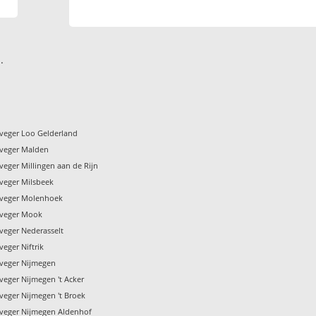
.
veger Loo Gelderland
veger Malden
eger Millingen aan de Rijn
veger Milsbeek
nveger Molenhoek
nveger Mook
veger Nederasselt
eger Niftrik
veger Nijmegen
veger Nijmegen 't Acker
veger Nijmegen 't Broek
veger Nijmegen Aldenhof