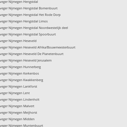
veger Nijmegen Hengstdal
veger Nijmegen Hengstdal Bomenbuurt
veger Nijmegen Hengstdal Het Rode Dorp
veger Nijmegen Hengstdal Limos
veger Nijmegen Hengstdal Noordwestelijk deel
veger Nijmegen Hengstdal Spoorbuurt
veger Nijmegen Heseveld
veger Nijmegen Heseveld Afrika/Bouwmeesterbuurt
veger Nijmegen Heseveld De Planetenbuurt
veger Nijmegen Heseveld Jerusalem
veger Nijmegen Hunnerberg
veger Nijmegen Kerkenbos
veger Nijmegen Kwakkenberg
veger Nijmegen Lankforst
veger Nijmegen Lent
veger Nijmegen Lindenholt
veger Nijmegen Malvert
veger Nijmegen Meijhorst
veger Nijmegen Midden
veger Nijmegen Muntenbuurt