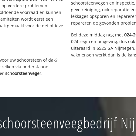
schoorsteenvegen en inspectie,
s op verdere problemen
gevelreiniging, nok reparatie e
voldoende voorraad en kunnen
lekkages opsporen en repareren.
lamiteiten wordt eerst een
repareren de gevonden problem
aak gemaakt voor de definitieve
Bel deze middag nog met
024-2
024 regio en omgeving, dus ook 
uiteraard in 6525 GA Nijmegen.
vakmensen werkt dan is de kans
voor uw schoorsteen of dak?
bereiken via onderstaand
ver
schoorsteenveger
.
choorsteenveegbedrijf Ni