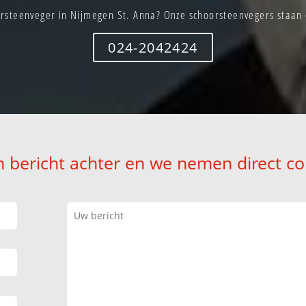
rsteenveger in Nijmegen St. Anna? Onze schoorsteenvegers staan d
024-2042424
n bericht achter en we nemen direct co