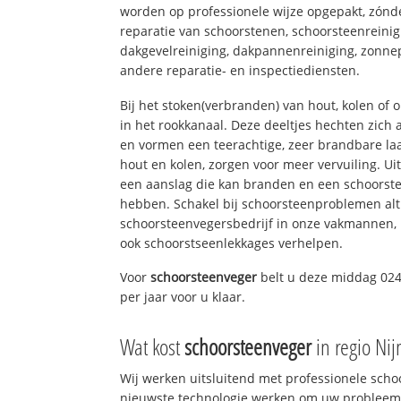
worden op professionele wijze opgepakt, zónd
reparatie van schoorstenen, schoorsteenreinig
dakgevelreiniging, dakpannenreiniging, zon
andere reparatie- en inspectiediensten.
Bij het stoken(verbranden) van hout, kolen of
in het rookkanaal. Deze deeltjes hechten zich
en vormen een teerachtige, zeer brandbare laa
hout en kolen, zorgen voor meer vervuiling. Ui
een aanslag die kan branden en een schoorste
hebben. Schakel bij schoorsteenproblemen alt
schoorsteenvegersbedrijf in onze vakmannen, 
ook schoorstseenlekkages verhelpen.
Voor
schoorsteenveger
belt u deze middag 024
per jaar voor u klaar.
Wat kost
schoorsteenveger
in regio Ni
Wij werken uitsluitend met professionele sch
nieuwste technologie werken om uw probleem 