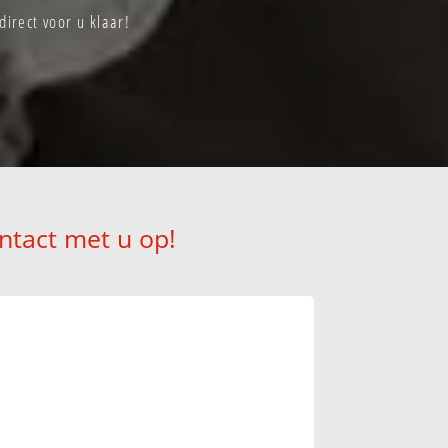
irect voor u klaar!
ntact met u op!