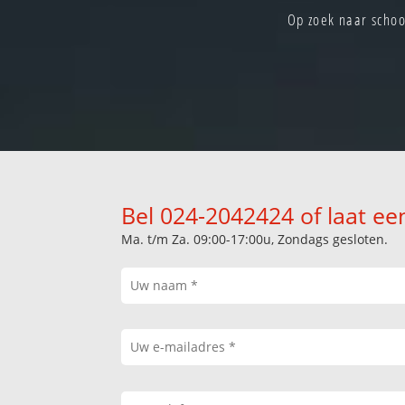
Op zoek naar schoo
Bel 024-2042424 of laat ee
Ma. t/m Za. 09:00-17:00u, Zondags gesloten.