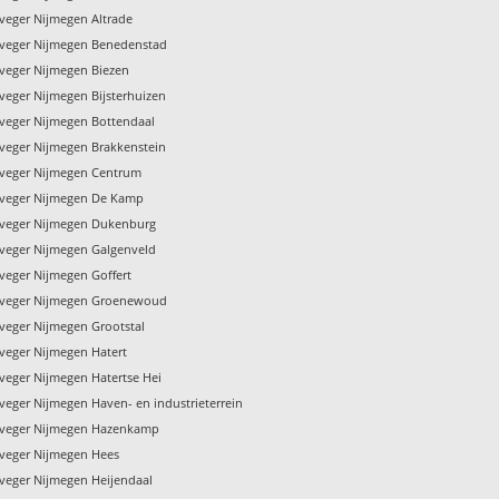
veger Nijmegen Altrade
veger Nijmegen Benedenstad
veger Nijmegen Biezen
veger Nijmegen Bijsterhuizen
veger Nijmegen Bottendaal
veger Nijmegen Brakkenstein
veger Nijmegen Centrum
nveger Nijmegen De Kamp
veger Nijmegen Dukenburg
veger Nijmegen Galgenveld
veger Nijmegen Goffert
nveger Nijmegen Groenewoud
veger Nijmegen Grootstal
veger Nijmegen Hatert
veger Nijmegen Hatertse Hei
veger Nijmegen Haven- en industrieterrein
nveger Nijmegen Hazenkamp
veger Nijmegen Hees
veger Nijmegen Heijendaal