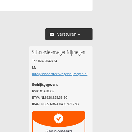
Versturen »
Schoorsteenveger Nijmegen
Tel: 024-2042424
M:
info@schoorsteenvegersnijmegen.nl
Bedrijfsgegevens
KVK: 81420382
BTW: NL8620.828.33.B01
IBAN: NL65 ABNA 0493 9717 93