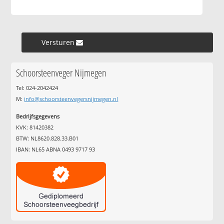
Versturen »
Schoorsteenveger Nijmegen
Tel: 024-2042424
M:
info@schoorsteenvegersnijmegen.nl
Bedrijfsgegevens
KVK: 81420382
BTW: NL8620.828.33.B01
IBAN: NL65 ABNA 0493 9717 93