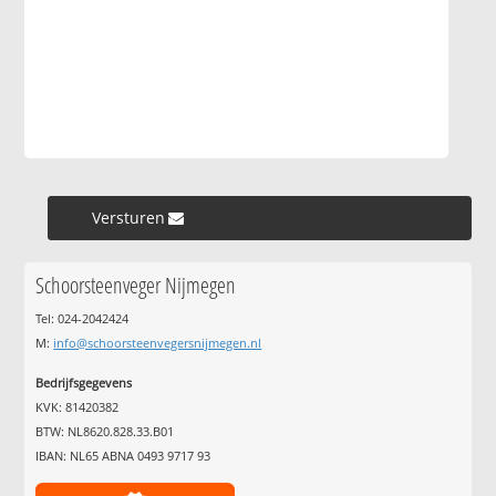
Versturen »
Schoorsteenveger Nijmegen
Tel: 024-2042424
M:
info@schoorsteenvegersnijmegen.nl
Bedrijfsgegevens
KVK: 81420382
BTW: NL8620.828.33.B01
IBAN: NL65 ABNA 0493 9717 93