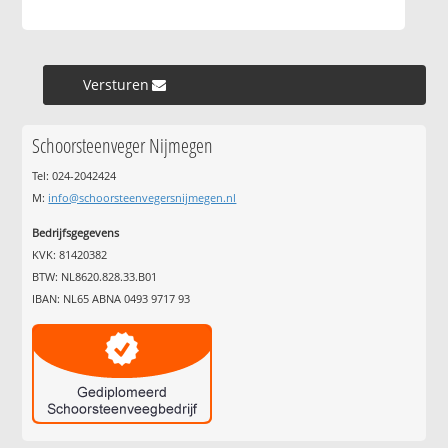
Versturen »
Schoorsteenveger Nijmegen
Tel: 024-2042424
M:
info@schoorsteenvegersnijmegen.nl
Bedrijfsgegevens
KVK: 81420382
BTW: NL8620.828.33.B01
IBAN: NL65 ABNA 0493 9717 93