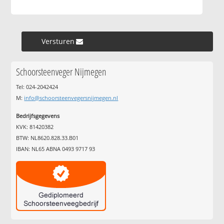
Versturen »
Schoorsteenveger Nijmegen
Tel: 024-2042424
M:
info@schoorsteenvegersnijmegen.nl
Bedrijfsgegevens
KVK: 81420382
BTW: NL8620.828.33.B01
IBAN: NL65 ABNA 0493 9717 93