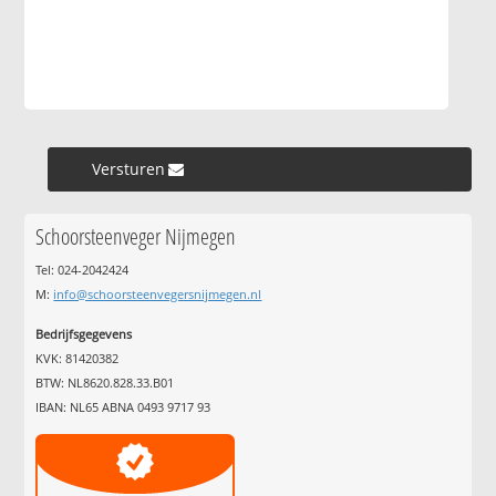
Versturen »
Schoorsteenveger Nijmegen
Tel: 024-2042424
M:
info@schoorsteenvegersnijmegen.nl
Bedrijfsgegevens
KVK: 81420382
BTW: NL8620.828.33.B01
IBAN: NL65 ABNA 0493 9717 93