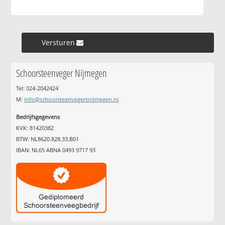
Versturen »
Schoorsteenveger Nijmegen
Tel: 024-2042424
M:
info@schoorsteenvegersnijmegen.nl
Bedrijfsgegevens
KVK: 81420382
BTW: NL8620.828.33.B01
IBAN: NL65 ABNA 0493 9717 93