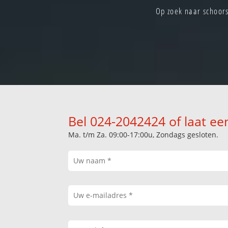
Op zoek naar schoor
Bel 024-2042424 of laat ee
Ma. t/m Za. 09:00-17:00u, Zondags gesloten.