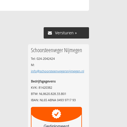
Versturen »
Schoorsteenveger Nijmegen
Tel: 024-2042424
M:
info@schoorsteenvegersnijmegen.nl
Bedrijfsgegevens
KVK: 81420382
BTW: NL8620.828.33.B01
IBAN: NL65 ABNA 0493 9717 93