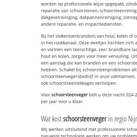
worden op professionele wijze opgepakt, zónd
reparatie van schoorstenen, schoorsteenreinig
dakgevelreiniging, dakpannenreiniging, zon
andere reparatie- en inspectiediensten.
Bij het stoken(verbranden) van hout, kolen of
in het rookkanaal. Deze deeltjes hechten zich
en vormen een teerachtige, zeer brandbare laa
hout en kolen, zorgen voor meer vervuiling. Ui
een aanslag die kan branden en een schoorste
hebben. Schakel bij schoorsteenproblemen alt
schoorsteenvegersbedrijf in onze vakmannen, 
ook schoorstseenlekkages verhelpen.
Voor
schoorsteenveger
belt u deze nacht 024-
per jaar voor u klaar.
Wat kost
schoorsteenveger
in regio Ni
Wij werken uitsluitend met professionele sch
nieuwste technologie werken om uw probleem 