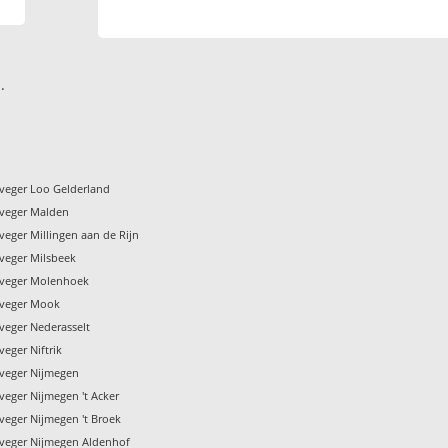
.
veger Loo Gelderland
veger Malden
eger Millingen aan de Rijn
veger Milsbeek
nveger Molenhoek
nveger Mook
veger Nederasselt
eger Niftrik
veger Nijmegen
veger Nijmegen 't Acker
veger Nijmegen 't Broek
veger Nijmegen Aldenhof