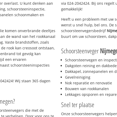
er overlast. U kunt denken aan
via 024-2042424. Bij ons regelt 
ing, schoorsteeninspectie,
gemakkelijk!
nepanelen schoonmaken en
Heeft u een probleem met uw s
wenst u snel hulp, bel ons. De
 olie komen onverbrande deeltjes
schoorsteenvegersbedrijf
Nijm
 aan de wand van het rookkanaal
buurt om uw schoorsteen, dakp
g. Vaste brandstoffen, zoals
t de rook kan creosoot ontstaan,
Schoorsteenveger
Nijmeg
enbrand tot gevolg kan
ijd een ervaren
Schoorsteenvegen en inspect
naast schoorsteeninspecties
Dakgoten reining en dakbede
Dakkapel, zonnepanelen en d
Gevelreiniging
2042424! Wij staan 365 dagen
Nok reparatie en renovatie
Bouwen van rookkanalen
Lekkages opsporen en repare
jmegen?
Snel ter plaatse
oorsteenvegers die met de
Onze schoorsteenvegers helpen 
te verhelpen. Door voor ons te