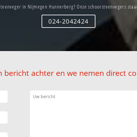
steenveger in Nijmegen Hunnerberg? Onze schoorsteenvegers staan 
024-2042424
n bericht achter en we nemen direct co