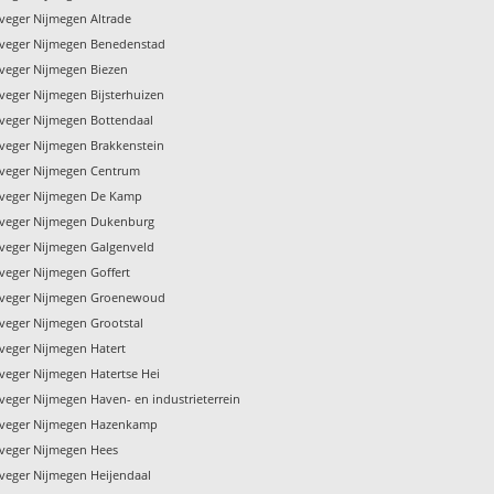
veger Nijmegen Altrade
veger Nijmegen Benedenstad
veger Nijmegen Biezen
veger Nijmegen Bijsterhuizen
veger Nijmegen Bottendaal
veger Nijmegen Brakkenstein
veger Nijmegen Centrum
nveger Nijmegen De Kamp
veger Nijmegen Dukenburg
veger Nijmegen Galgenveld
veger Nijmegen Goffert
nveger Nijmegen Groenewoud
veger Nijmegen Grootstal
veger Nijmegen Hatert
veger Nijmegen Hatertse Hei
veger Nijmegen Haven- en industrieterrein
nveger Nijmegen Hazenkamp
veger Nijmegen Hees
veger Nijmegen Heijendaal