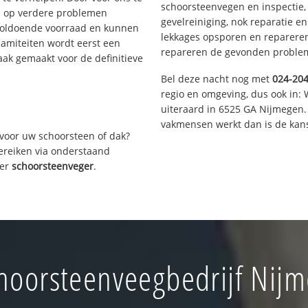
schoorsteenvegen en inspectie,
s op verdere problemen
gevelreiniging, nok reparatie e
voldoende voorraad en kunnen
lekkages opsporen en repareren.
lamiteiten wordt eerst een
repareren de gevonden problem
aak gemaakt voor de definitieve
Bel deze nacht nog met
024-20
regio en omgeving, dus ook in: 
uiteraard in 6525 GA Nijmegen.
vakmensen werkt dan is de kans
voor uw schoorsteen of dak?
bereiken via onderstaand
ver
schoorsteenveger
.
hoorsteenveegbedrijf Nij