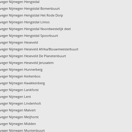
veger Nijmegen Hengstdal
veger Nijmegen Hengstdal Bomenbuurt
veger Nijmegen Hengstdal Het Rode Dorp
veger Nijmegen Hengstdal Limos
veger Nijmegen Hengstdal Noordwestelijk deel
veger Nijmegen Hengstdal Spoorbuurt
veger Nijmegen Heseveld
veger Nijmegen Heseveld Afrika/Bouwmeesterbuurt
veger Nijmegen Heseveld De Planetenbuurt
veger Nijmegen Heseveld Jerusalem
veger Nijmegen Hunnerberg
veger Nijmegen Kerkenbos
veger Nijmegen Kwakkenberg
veger Nijmegen Lankforst
veger Nijmegen Lent
veger Nijmegen Lindenholt
veger Nijmegen Malvert
veger Nijmegen Meijhorst
veger Nijmegen Midden
veger Nijmegen Muntenbuurt