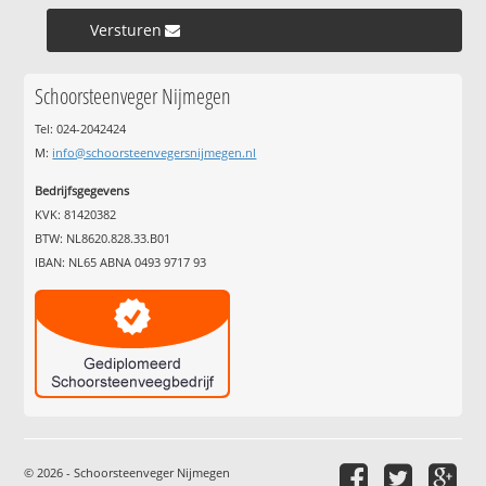
Versturen »
Schoorsteenveger Nijmegen
Tel: 024-2042424
M:
info@schoorsteenvegersnijmegen.nl
Bedrijfsgegevens
KVK: 81420382
BTW: NL8620.828.33.B01
IBAN: NL65 ABNA 0493 9717 93
© 2026 - Schoorsteenveger Nijmegen