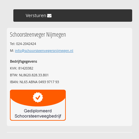
Versturen »
Schoorsteenveger Nijmegen
Tel: 024-2042424
M:
info@schoorsteenvegersnijmegen.nl
Bedrijfsgegevens
KVK: 81420382
BTW: NL8620.828.33.B01
IBAN: NL65 ABNA 0493 9717 93