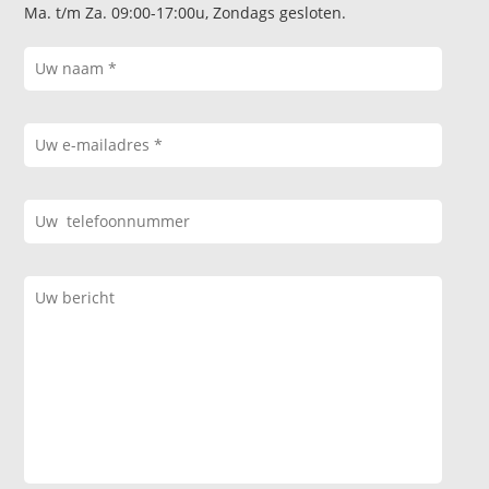
Ma. t/m Za. 09:00-17:00u, Zondags gesloten.