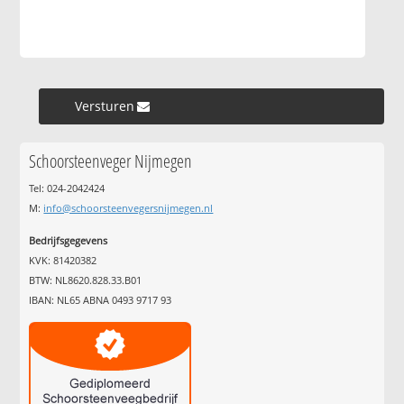
Versturen »
Schoorsteenveger Nijmegen
Tel: 024-2042424
M:
info@schoorsteenvegersnijmegen.nl
Bedrijfsgegevens
KVK: 81420382
BTW: NL8620.828.33.B01
IBAN: NL65 ABNA 0493 9717 93