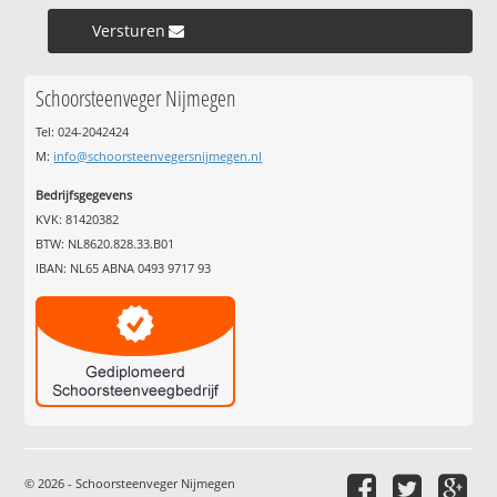
Versturen »
Schoorsteenveger Nijmegen
Tel: 024-2042424
M:
info@schoorsteenvegersnijmegen.nl
Bedrijfsgegevens
KVK: 81420382
BTW: NL8620.828.33.B01
IBAN: NL65 ABNA 0493 9717 93
© 2026 - Schoorsteenveger Nijmegen