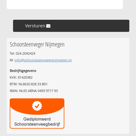
Versturen »
Schoorsteenveger Nijmegen
Tel: 024-2042424
M:
info@schoorsteenvegersnijmegen.nl
Bedrijfsgegevens
KVK: 81420382
BTW: NL8620.828.33.B01
IBAN: NL65 ABNA 0493 9717 93