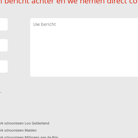
n bericht achter en we nemen direct co
.
rk schoorsteen Loo Gelderland
rk schoorsteen Malden
k schoorsteen Millingen aan de Rijn