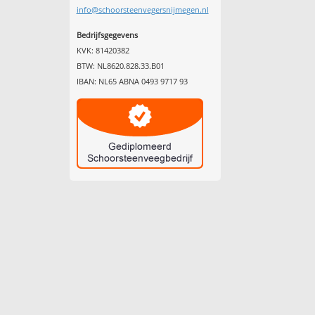
info@schoorsteenvegersnijmegen.nl
Bedrijfsgegevens
KVK: 81420382
BTW: NL8620.828.33.B01
IBAN: NL65 ABNA 0493 9717 93