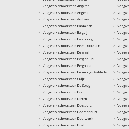
›
›
Voegwerk schoorsteen Angeren
Voegwe
›
›
Voegwerk schoorsteen Angerlo
Voegwe
›
›
Voegwerk schoorsteen Arnhem
Voegwe
›
›
Voegwerk schoorsteen Babberich
Voegwer
›
›
Voegwerk schoorsteen Balgoij
Voegwer
›
›
Voegwerk schoorsteen Batenburg
Voegwe
›
›
Voegwerk schoorsteen Beek-Ubbergen
Voegwer
›
›
Voegwerk schoorsteen Bemmel
Voegwer
›
›
Voegwerk schoorsteen Berg en Dal
Voegwe
›
›
Voegwerk schoorsteen Bergharen
Voegwer
›
›
Voegwerk schoorsteen Beuningen Gelderland
Voegwe
›
›
Voegwerk schoorsteen Cuijk
Voegwe
›
›
Voegwerk schoorsteen De Steeg
Voegwer
›
›
Voegwerk schoorsteen Deest
Voegwe
›
›
Voegwerk schoorsteen Dieren
Voegwe
›
›
Voegwerk schoorsteen Doesburg
Voegwe
›
›
Voegwerk schoorsteen Doornenburg
Voegwe
›
›
Voegwerk schoorsteen Doorwerth
Voegwe
›
›
Voegwerk schoorsteen Driel
Voegwe