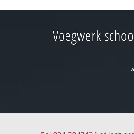
Voegwerk schoor
V