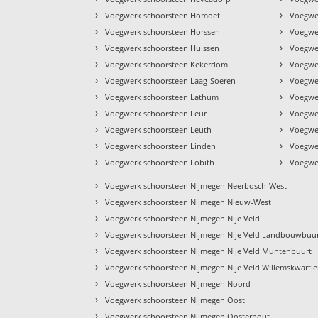
›
›
Voegwerk schoorsteen Homoet
Voegwe
›
›
Voegwerk schoorsteen Horssen
Voegwe
›
›
Voegwerk schoorsteen Huissen
Voegwe
›
›
Voegwerk schoorsteen Kekerdom
Voegwe
›
›
Voegwerk schoorsteen Laag-Soeren
Voegwe
›
›
Voegwerk schoorsteen Lathum
Voegwe
›
›
Voegwerk schoorsteen Leur
Voegwe
›
›
Voegwerk schoorsteen Leuth
Voegwe
›
›
Voegwerk schoorsteen Linden
Voegwe
›
›
Voegwerk schoorsteen Lobith
Voegwe
›
Voegwerk schoorsteen Nijmegen Neerbosch-West
›
Voegwerk schoorsteen Nijmegen Nieuw-West
›
Voegwerk schoorsteen Nijmegen Nije Veld
›
Voegwerk schoorsteen Nijmegen Nije Veld Landbouwbuu
›
Voegwerk schoorsteen Nijmegen Nije Veld Muntenbuurt
›
Voegwerk schoorsteen Nijmegen Nije Veld Willemskwartie
›
Voegwerk schoorsteen Nijmegen Noord
›
Voegwerk schoorsteen Nijmegen Oost
›
Voegwerk schoorsteen Nijmegen Oosterhout