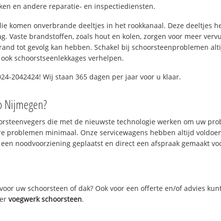
n en andere reparatie- en inspectiediensten.
 olie komen onverbrande deeltjes in het rookkanaal. Deze deeltjes 
. Vaste brandstoffen, zoals hout en kolen, zorgen voor meer vervui
and tot gevolg kan hebben. Schakel bij schoorsteenproblemen alti
 ook schoorstseenlekkages verhelpen.
24-2042424! Wij staan 365 dagen per jaar voor u klaar.
o Nijmegen?
oorsteenvegers die met de nieuwste technologie werken om uw prob
re problemen minimaal. Onze servicewagens hebben altijd voldoe
 een noodvoorziening geplaatst en direct een afspraak gemaakt voor
oor uw schoorsteen of dak? Ook voor een offerte en/of advies kun
ver
voegwerk schoorsteen
.