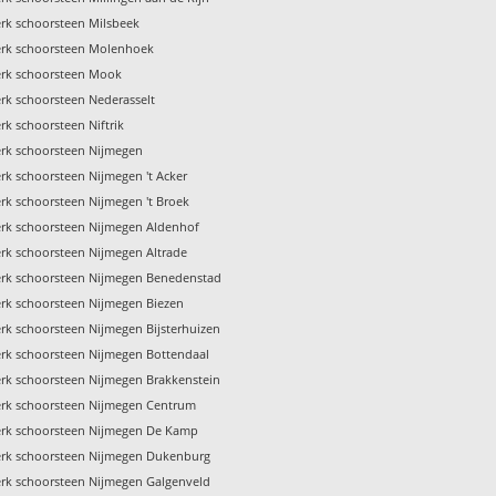
rk schoorsteen Milsbeek
rk schoorsteen Molenhoek
rk schoorsteen Mook
k schoorsteen Nederasselt
k schoorsteen Niftrik
rk schoorsteen Nijmegen
k schoorsteen Nijmegen 't Acker
k schoorsteen Nijmegen 't Broek
rk schoorsteen Nijmegen Aldenhof
k schoorsteen Nijmegen Altrade
rk schoorsteen Nijmegen Benedenstad
rk schoorsteen Nijmegen Biezen
k schoorsteen Nijmegen Bijsterhuizen
rk schoorsteen Nijmegen Bottendaal
rk schoorsteen Nijmegen Brakkenstein
rk schoorsteen Nijmegen Centrum
rk schoorsteen Nijmegen De Kamp
rk schoorsteen Nijmegen Dukenburg
rk schoorsteen Nijmegen Galgenveld