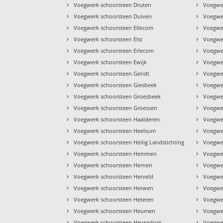
›
›
Voegwerk schoorsteen Druten
Voegwer
›
›
Voegwerk schoorsteen Duiven
Voegwe
›
›
Voegwerk schoorsteen Ellecom
Voegwer
›
›
Voegwerk schoorsteen Elst
Voegwe
›
›
Voegwerk schoorsteen Erlecom
Voegwer
›
›
Voegwerk schoorsteen Ewijk
Voegwer
›
›
Voegwerk schoorsteen Gendt
Voegwe
›
›
Voegwerk schoorsteen Giesbeek
Voegwe
›
›
Voegwerk schoorsteen Groesbeek
Voegwe
›
›
Voegwerk schoorsteen Groessen
Voegwe
›
›
Voegwerk schoorsteen Haalderen
Voegwe
›
›
Voegwerk schoorsteen Heelsum
Voegwe
›
›
Voegwerk schoorsteen Heilig Landstichting
Voegwe
›
›
Voegwerk schoorsteen Hemmen
Voegwer
›
›
Voegwerk schoorsteen Hernen
Voegwe
›
›
Voegwerk schoorsteen Herveld
Voegwe
›
›
Voegwerk schoorsteen Herwen
Voegwe
›
›
Voegwerk schoorsteen Heteren
Voegwe
›
›
Voegwerk schoorsteen Heumen
Voegwe
›
›
Voegwerk schoorsteen Heveadorp
Voegwe