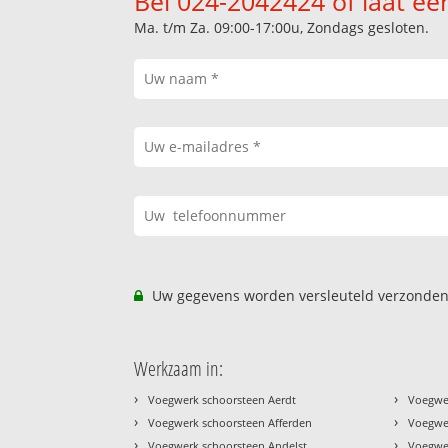
Bel 024-2042424 of laat ee
Ma. t/m Za. 09:00-17:00u, Zondags gesloten.
Uw gegevens worden versleuteld verzonden
Werkzaam in:
›
›
Voegwerk schoorsteen Aerdt
Voegwe
›
›
Voegwerk schoorsteen Afferden
Voegwe
›
›
Voegwerk schoorsteen Andelst
Voegwer