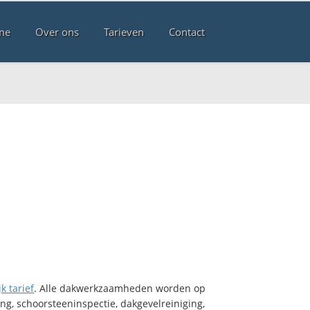
me
Over ons
Tarieven
Contact
k tarief
. Alle dakwerkzaamheden worden op
ng, schoorsteeninspectie, dakgevelreiniging,