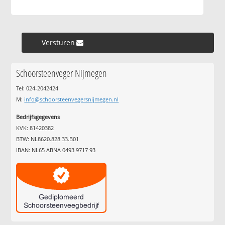
Versturen »
Schoorsteenveger Nijmegen
Tel: 024-2042424
M:
info@schoorsteenvegersnijmegen.nl
Bedrijfsgegevens
KVK: 81420382
BTW: NL8620.828.33.B01
IBAN: NL65 ABNA 0493 9717 93