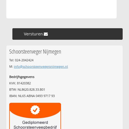
Versturen »
Schoorsteenveger Nijmegen
Tel: 024-2042424
M:
info@schoorsteenvegersnijmegen.nl
Bedrijfsgegevens
KVK: 81420382
BTW: NL8620.828.33.B01
IBAN: NL65 ABNA 0493 9717 93