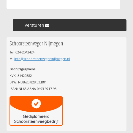
Versturen »
Schoorsteenveger Nijmegen
Tel: 024-2042424
M:
info@schoorsteenvegersnijmegen.nl
Bedrijfsgegevens
KVK: 81420382
BTW: NL8620.828.33.B01
IBAN: NL65 ABNA 0493 9717 93