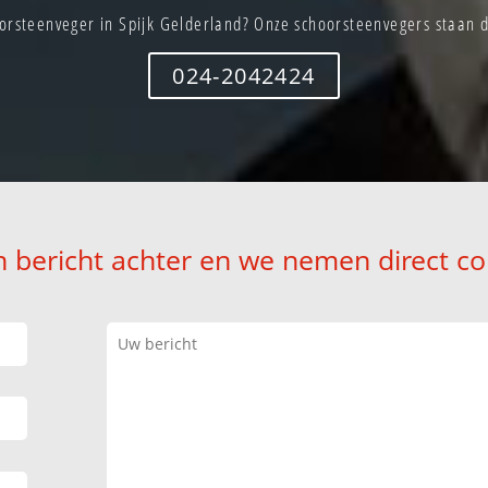
orsteenveger in Spijk Gelderland? Onze schoorsteenvegers staan di
024-2042424
n bericht achter en we nemen direct co