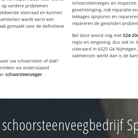
schoorsteenvegen en inspectie,
s op verdere problemen
gevelreiniging, nok reparatie e
voldoende voorraad en kunnen
lekkages opsporen en repareren.
lamiteiten wordt eerst een
repareren de gevonden problem
aak gemaakt voor de definitieve
Bel deze avond nog met
024-20
regio en omgeving, dus ook in: 
uiteraard in 6525 GA Nijmegen.
vakmensen werkt dan is de kans
voor uw schoorsteen of dak?
bereiken via onderstaand
ver
schoorsteenveger
.
schoorsteenveegbedrijf Sp