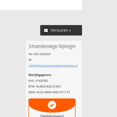
Versturen »
Schoorsteenveger Nijmegen
Tel: 024-2042424
M:
info@schoorsteenvegersnijmegen.nl
Bedrijfsgegevens
KVK: 81420382
BTW: NL8620.828.33.B01
IBAN: NL65 ABNA 0493 9717 93