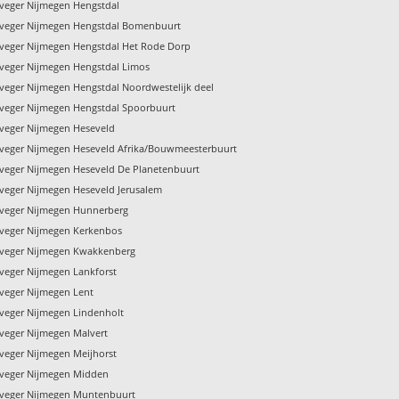
veger Nijmegen Hengstdal
veger Nijmegen Hengstdal Bomenbuurt
veger Nijmegen Hengstdal Het Rode Dorp
veger Nijmegen Hengstdal Limos
veger Nijmegen Hengstdal Noordwestelijk deel
veger Nijmegen Hengstdal Spoorbuurt
veger Nijmegen Heseveld
veger Nijmegen Heseveld Afrika/Bouwmeesterbuurt
veger Nijmegen Heseveld De Planetenbuurt
veger Nijmegen Heseveld Jerusalem
veger Nijmegen Hunnerberg
veger Nijmegen Kerkenbos
veger Nijmegen Kwakkenberg
veger Nijmegen Lankforst
veger Nijmegen Lent
veger Nijmegen Lindenholt
veger Nijmegen Malvert
veger Nijmegen Meijhorst
veger Nijmegen Midden
veger Nijmegen Muntenbuurt