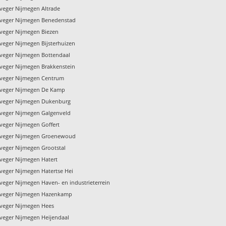
veger Nijmegen Altrade
veger Nijmegen Benedenstad
veger Nijmegen Biezen
veger Nijmegen Bijsterhuizen
veger Nijmegen Bottendaal
veger Nijmegen Brakkenstein
veger Nijmegen Centrum
nveger Nijmegen De Kamp
veger Nijmegen Dukenburg
veger Nijmegen Galgenveld
veger Nijmegen Goffert
nveger Nijmegen Groenewoud
veger Nijmegen Grootstal
veger Nijmegen Hatert
veger Nijmegen Hatertse Hei
veger Nijmegen Haven- en industrieterrein
nveger Nijmegen Hazenkamp
veger Nijmegen Hees
veger Nijmegen Heijendaal