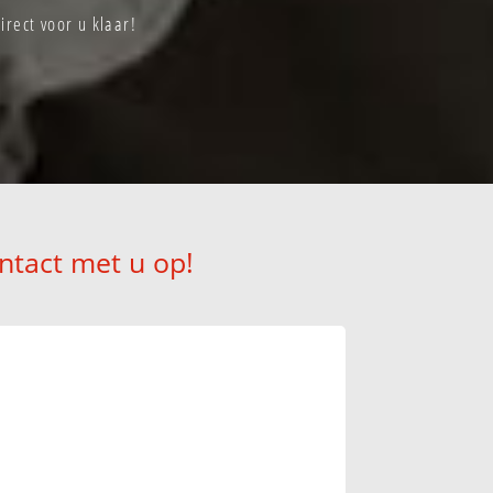
rect voor u klaar!
ntact met u op!