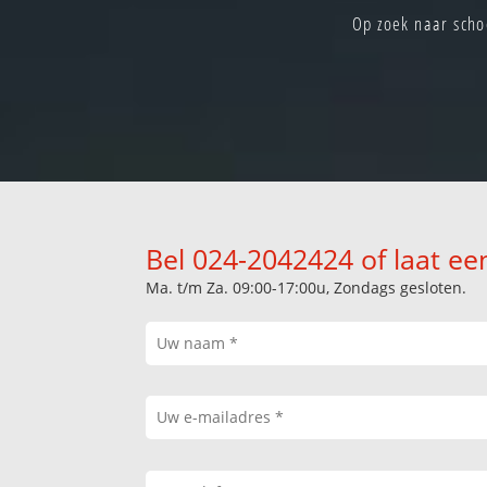
Op zoek naar scho
Bel 024-2042424 of laat ee
Ma. t/m Za. 09:00-17:00u, Zondags gesloten.