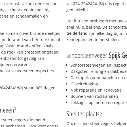
er overlast. U kunt denken aan
via 024-2042424. Bij ons regelt 
ing, schoorsteeninspectie,
gemakkelijk!
nepanelen schoonmaken en
Heeft u een probleem met uw s
snel hulp, bel ons. De schoors
 olie komen onverbrande deeltjes
Gelderland
zijn elke dag bij u 
 aan de wand van het rookkanaal
zonnepanelen te herstellen.
g. Vaste brandstoffen, zoals
t de rook kan creosoot ontstaan,
Schoorsteenveger
Spijk G
enbrand tot gevolg kan
ijd een ervaren
Schoorsteenvegen en inspect
naast schoorsteeninspecties
Dakgoten reining en dakbede
Dakkapel, zonnepanelen en d
Gevelreiniging
2042424! Wij staan 365 dagen
Nok reparatie en renovatie
Bouwen van rookkanalen
Lekkages opsporen en repare
jmegen?
Snel ter plaatse
oorsteenvegers die met de
Onze schoorsteenvegers helpen 
te verhelpen. Door voor ons te