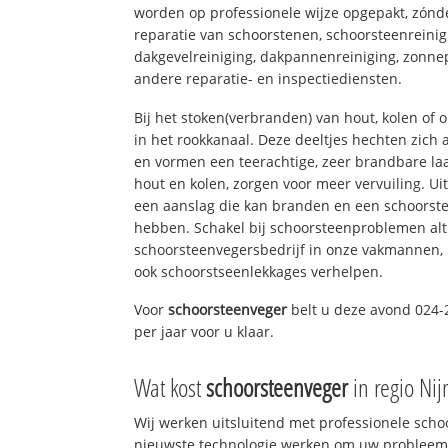
worden op professionele wijze opgepakt, zónd
reparatie van schoorstenen, schoorsteenreinig
dakgevelreiniging, dakpannenreiniging, zon
andere reparatie- en inspectiediensten.
Bij het stoken(verbranden) van hout, kolen of
in het rookkanaal. Deze deeltjes hechten zich
en vormen een teerachtige, zeer brandbare laa
hout en kolen, zorgen voor meer vervuiling. Ui
een aanslag die kan branden en een schoorste
hebben. Schakel bij schoorsteenproblemen alt
schoorsteenvegersbedrijf in onze vakmannen, 
ook schoorstseenlekkages verhelpen.
Voor
schoorsteenveger
belt u deze avond 024-
per jaar voor u klaar.
Wat kost
schoorsteenveger
in regio Ni
Wij werken uitsluitend met professionele sch
nieuwste technologie werken om uw probleem 