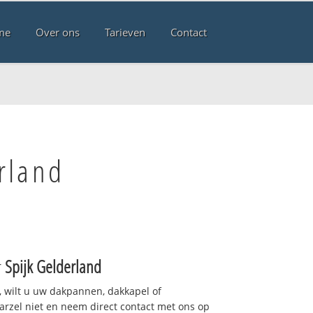
me
Over ons
Tarieven
Contact
rland
r
Spijk Gelderland
 wilt u uw dakpannen, dakkapel of
arzel niet en neem direct contact met ons op