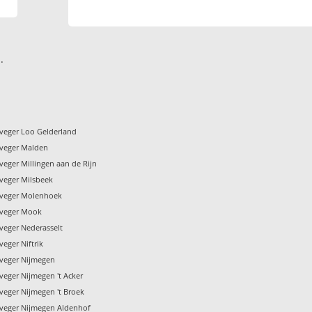
.
veger Loo Gelderland
veger Malden
eger Millingen aan de Rijn
veger Milsbeek
nveger Molenhoek
nveger Mook
veger Nederasselt
eger Niftrik
veger Nijmegen
veger Nijmegen 't Acker
veger Nijmegen 't Broek
veger Nijmegen Aldenhof