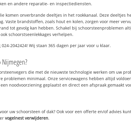
n en andere reparatie- en inspectiediensten.
 olie komen onverbrande deeltjes in het rookkanaal. Deze deeltjes 
. Vaste brandstoffen, zoals hout en kolen, zorgen voor meer vervui
and tot gevolg kan hebben. Schakel bij schoorsteenproblemen alti
 ook schoorstseenlekkages verhelpen.
024-2042424! Wij staan 365 dagen per jaar voor u klaar.
o Nijmegen?
oorsteenvegers die met de nieuwste technologie werken om uw prob
re problemen minimaal. Onze servicewagens hebben altijd voldoe
 een noodvoorziening geplaatst en direct een afspraak gemaakt voor
oor uw schoorsteen of dak? Ook voor een offerte en/of advies kun
ver
vogelnest verwijderen
.