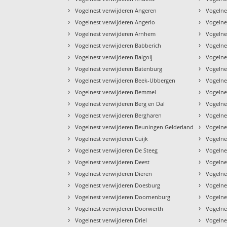
›
›
Vogelnest verwijderen Angeren
Vogelne
›
›
Vogelnest verwijderen Angerlo
Vogelne
›
›
Vogelnest verwijderen Arnhem
Vogelne
›
›
Vogelnest verwijderen Babberich
Vogelne
›
›
Vogelnest verwijderen Balgoij
Vogelnes
›
›
Vogelnest verwijderen Batenburg
Vogelne
›
›
Vogelnest verwijderen Beek-Ubbergen
Vogelne
›
›
Vogelnest verwijderen Bemmel
Vogelne
›
›
Vogelnest verwijderen Berg en Dal
Vogelne
›
›
Vogelnest verwijderen Bergharen
Vogelne
›
›
Vogelnest verwijderen Beuningen Gelderland
Vogelne
›
›
Vogelnest verwijderen Cuijk
Vogelne
›
›
Vogelnest verwijderen De Steeg
Vogelne
›
›
Vogelnest verwijderen Deest
Vogelne
›
›
Vogelnest verwijderen Dieren
Vogelne
›
›
Vogelnest verwijderen Doesburg
Vogelne
›
›
Vogelnest verwijderen Doornenburg
Vogelne
›
›
Vogelnest verwijderen Doorwerth
Vogelne
›
›
Vogelnest verwijderen Driel
Vogelne