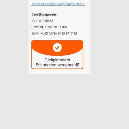
info@schoorsteenvegersnijmegen.nl
Bedrijfsgegevens
KVK: 81420382
BTW: NL8620.828.33.B01
IBAN: NL65 ABNA 0493 9717 93