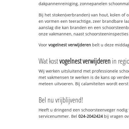
dakpannenreiniging, zonnepanelen schoonmake
Bij het stoken(verbranden) van hout, kolen of
en vormen een teerachtige, zeer brandbare laag
aanslag die kan branden en een schoorsteenbr
onze vakmannen, naast schoorsteeninspecties
Voor
vogelnest verwijderen
belt u deze middag 
Wat kost
vogelnest verwijderen
in regi
Wij werken uitsluitend met professionele sch
met vakmensen te werken is de kans op verde
meteen uitvoeren. Bij calamiteiten wordt eerst
Bel nu vrijblijvend!
Heeft u dringend een schoorsteenveger nodig v
servicenummer. Bel
024-2042424
bij vragen o