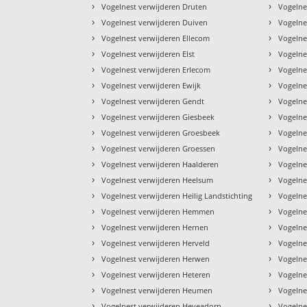
›
›
Vogelnest verwijderen Druten
Vogelne
›
›
Vogelnest verwijderen Duiven
Vogelne
›
›
Vogelnest verwijderen Ellecom
Vogelne
›
›
Vogelnest verwijderen Elst
Vogelne
›
›
Vogelnest verwijderen Erlecom
Vogelne
›
›
Vogelnest verwijderen Ewijk
Vogelne
›
›
Vogelnest verwijderen Gendt
Vogelne
›
›
Vogelnest verwijderen Giesbeek
Vogelne
›
›
Vogelnest verwijderen Groesbeek
Vogelne
›
›
Vogelnest verwijderen Groessen
Vogelne
›
›
Vogelnest verwijderen Haalderen
Vogelne
›
›
Vogelnest verwijderen Heelsum
Vogelne
›
›
Vogelnest verwijderen Heilig Landstichting
Vogelne
›
›
Vogelnest verwijderen Hemmen
Vogelne
›
›
Vogelnest verwijderen Hernen
Vogelne
›
›
Vogelnest verwijderen Herveld
Vogelne
›
›
Vogelnest verwijderen Herwen
Vogelne
›
›
Vogelnest verwijderen Heteren
Vogelne
›
›
Vogelnest verwijderen Heumen
Vogelne
›
›
Vogelnest verwijderen Heveadorp
Vogelne