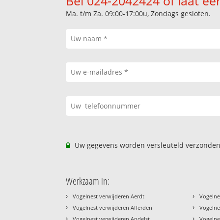
Bel 024-2042424 of laat ee
Ma. t/m Za. 09:00-17:00u, Zondags gesloten.
Uw gegevens worden versleuteld verzonden
Werkzaam in:
›
›
Vogelnest verwijderen Aerdt
Vogelne
›
›
Vogelnest verwijderen Afferden
Vogelne
›
›
Vogelnest verwijderen Andelst
Vogelne