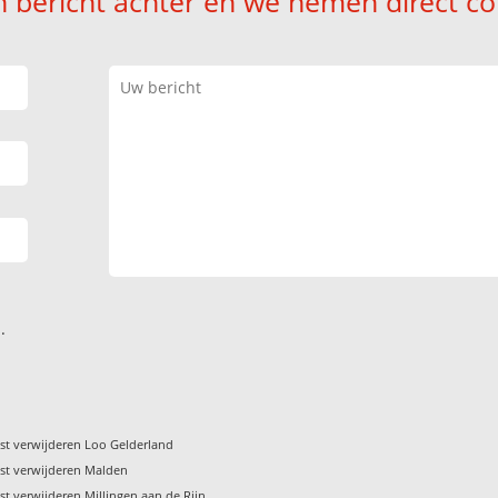
n bericht achter en we nemen direct co
.
st verwijderen Loo Gelderland
st verwijderen Malden
st verwijderen Millingen aan de Rijn