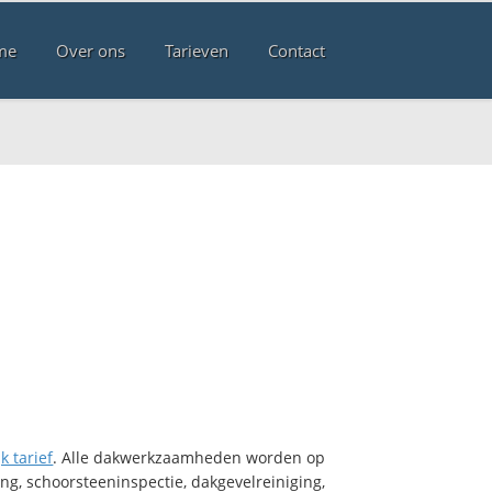
me
Over ons
Tarieven
Contact
k tarief
. Alle dakwerkzaamheden worden op
ng, schoorsteeninspectie, dakgevelreiniging,