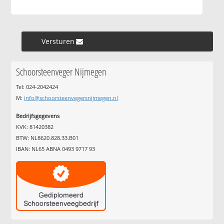
Versturen »
Schoorsteenveger Nijmegen
Tel: 024-2042424
M:
info@schoorsteenvegersnijmegen.nl
Bedrijfsgegevens
KVK: 81420382
BTW: NL8620.828.33.B01
IBAN: NL65 ABNA 0493 9717 93