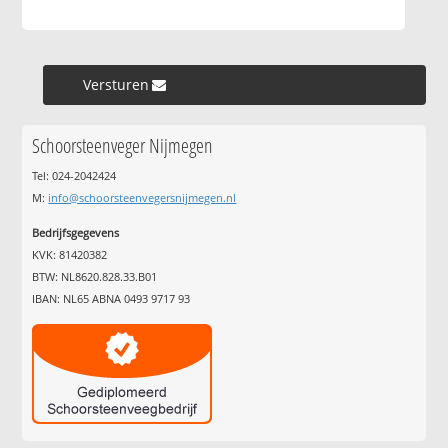
Versturen »
Schoorsteenveger Nijmegen
Tel: 024-2042424
M:
info@schoorsteenvegersnijmegen.nl
Bedrijfsgegevens
KVK: 81420382
BTW: NL8620.828.33.B01
IBAN: NL65 ABNA 0493 9717 93