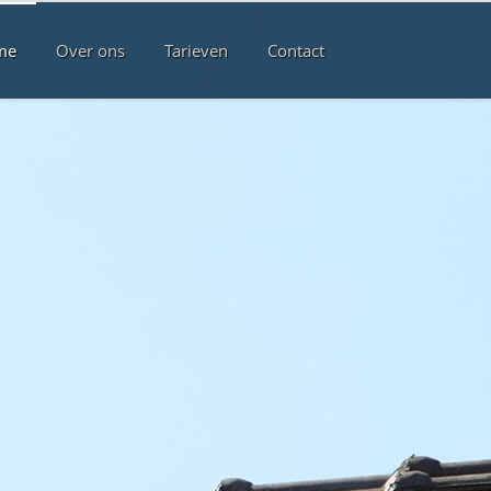
me
Over ons
Tarieven
Contact