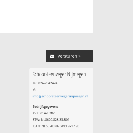
Versturen »
Schoorsteenveger Nijmegen
Tel: 024-2042424
M:
info@schoorsteenvegersnijmegen.nl
Bedrijfsgegevens
KVK: 81420382
BTW: NL8620.828.33.B01
IBAN: NL65 ABNA 0493 9717 93