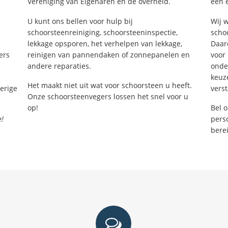
Vereniging van Eigenaren en de overheid.
een 
U kunt ons bellen voor hulp bij
Wij 
schoorsteenreiniging, schoorsteeninspectie,
schoo
lekkage opsporen, het verhelpen van lekkage,
Daar
ers
reinigen van pannendaken of zonnepanelen en
voor 
andere reparaties.
onde
keuz
Het maakt niet uit wat voor schoorsteen u heeft.
erige
vers
Onze schoorsteenvegers lossen het snel voor u
op!
Bel 
!
perso
bere