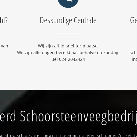
ht?
Deskundige Centrale
Ge
 van
Wij zijn altijd snel ter plaatse.
Wij zijn alle dagen bereikbaar behalve op zondag.
sch
Bel 024-2042424
in
rd Schoorsteenveegbedri
nacht uw schoorsteen, maken uw zonnepanelen schoon en/of reini