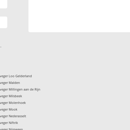
.
veger Loo Gelderland
veger Malden
eger Millingen aan de Rijn
veger Milsbeek
nveger Molenhoek
nveger Mook
veger Nederasselt
eger Niftrik
veger Nijmegen