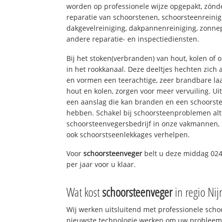
worden op professionele wijze opgepakt, zónd
reparatie van schoorstenen, schoorsteenreinig
dakgevelreiniging, dakpannenreiniging, zon
andere reparatie- en inspectiediensten.
Bij het stoken(verbranden) van hout, kolen of
in het rookkanaal. Deze deeltjes hechten zich
en vormen een teerachtige, zeer brandbare laa
hout en kolen, zorgen voor meer vervuiling. Ui
een aanslag die kan branden en een schoorste
hebben. Schakel bij schoorsteenproblemen alt
schoorsteenvegersbedrijf in onze vakmannen, 
ook schoorstseenlekkages verhelpen.
Voor
schoorsteenveger
belt u deze middag 024
per jaar voor u klaar.
Wat kost
schoorsteenveger
in regio Ni
Wij werken uitsluitend met professionele sch
nieuwste technologie werken om uw probleem 