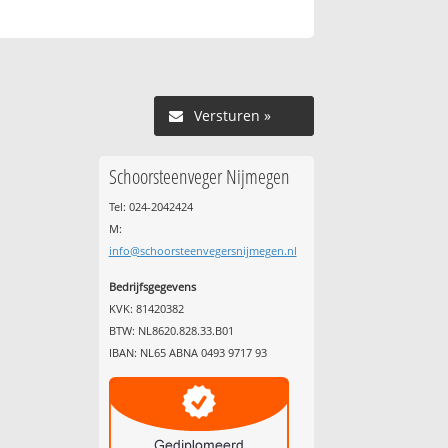
Versturen »
Schoorsteenveger Nijmegen
Tel: 024-2042424
M:
info@schoorsteenvegersnijmegen.nl
Bedrijfsgegevens
KVK: 81420382
BTW: NL8620.828.33.B01
IBAN: NL65 ABNA 0493 9717 93