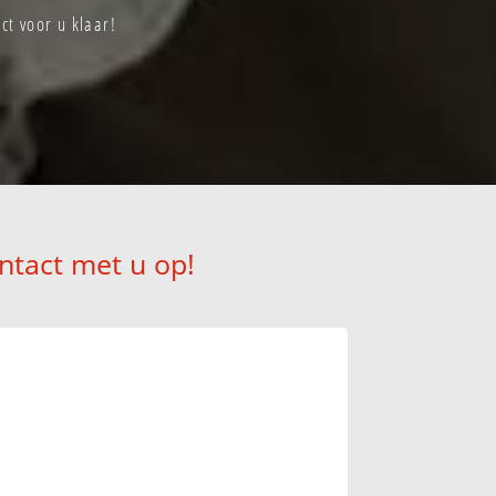
t voor u klaar!
ntact met u op!