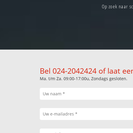
Op zoek naar s
Bel 024-2042424 of laat ee
Ma. t/m Za. 09:00-17:00u, Zondags gesloten.