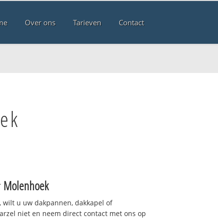
me
Over ons
Tarieven
Contact
ek
r
Molenhoek
 wilt u uw dakpannen, dakkapel of
arzel niet en neem direct contact met ons op