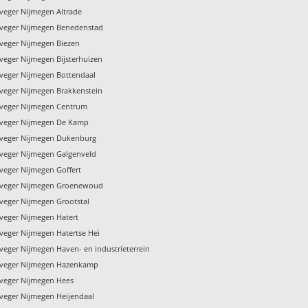
veger Nijmegen Altrade
veger Nijmegen Benedenstad
veger Nijmegen Biezen
veger Nijmegen Bijsterhuizen
veger Nijmegen Bottendaal
veger Nijmegen Brakkenstein
veger Nijmegen Centrum
nveger Nijmegen De Kamp
veger Nijmegen Dukenburg
veger Nijmegen Galgenveld
veger Nijmegen Goffert
nveger Nijmegen Groenewoud
veger Nijmegen Grootstal
veger Nijmegen Hatert
veger Nijmegen Hatertse Hei
veger Nijmegen Haven- en industrieterrein
nveger Nijmegen Hazenkamp
veger Nijmegen Hees
veger Nijmegen Heijendaal