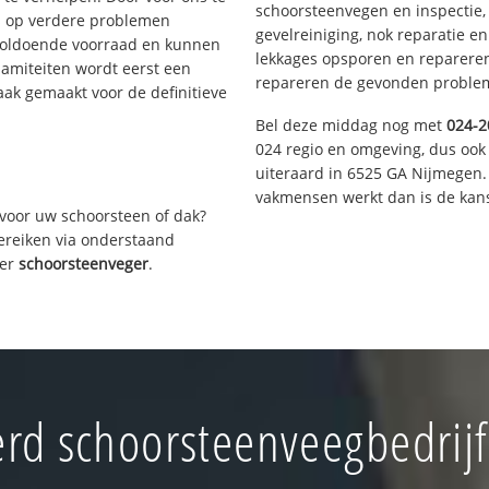
schoorsteenvegen en inspectie,
s op verdere problemen
gevelreiniging, nok reparatie e
voldoende voorraad en kunnen
lekkages opsporen en repareren.
lamiteiten wordt eerst een
repareren de gevonden problem
aak gemaakt voor de definitieve
Bel deze middag nog met
024-2
024 regio en omgeving, dus ook 
uiteraard in 6525 GA Nijmegen.
vakmensen werkt dan is de kans
voor uw schoorsteen of dak?
bereiken via onderstaand
ver
schoorsteenveger
.
rd schoorsteenveegbedrij