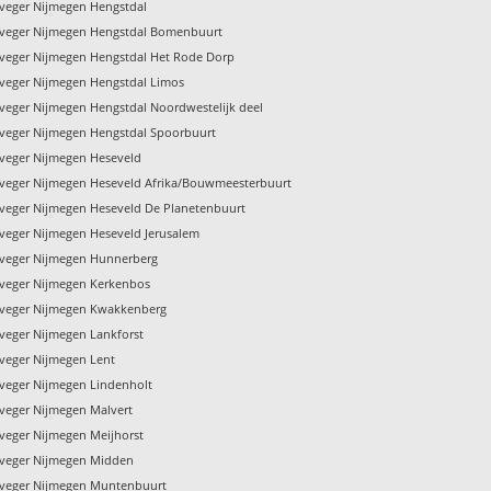
veger Nijmegen Hengstdal
veger Nijmegen Hengstdal Bomenbuurt
veger Nijmegen Hengstdal Het Rode Dorp
veger Nijmegen Hengstdal Limos
veger Nijmegen Hengstdal Noordwestelijk deel
veger Nijmegen Hengstdal Spoorbuurt
veger Nijmegen Heseveld
veger Nijmegen Heseveld Afrika/Bouwmeesterbuurt
veger Nijmegen Heseveld De Planetenbuurt
veger Nijmegen Heseveld Jerusalem
veger Nijmegen Hunnerberg
veger Nijmegen Kerkenbos
veger Nijmegen Kwakkenberg
veger Nijmegen Lankforst
veger Nijmegen Lent
veger Nijmegen Lindenholt
veger Nijmegen Malvert
veger Nijmegen Meijhorst
veger Nijmegen Midden
veger Nijmegen Muntenbuurt