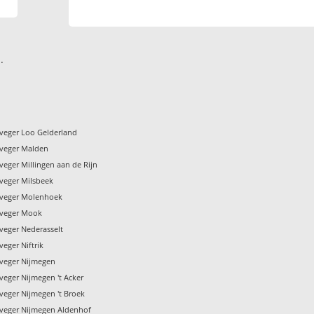
.
veger Loo Gelderland
veger Malden
eger Millingen aan de Rijn
veger Milsbeek
nveger Molenhoek
nveger Mook
veger Nederasselt
eger Niftrik
veger Nijmegen
veger Nijmegen 't Acker
veger Nijmegen 't Broek
veger Nijmegen Aldenhof