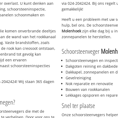
er overlast. U kunt denken aan
via 024-2042424. Bij ons regelt 
ing, schoorsteeninspectie,
gemakkelijk!
nepanelen schoonmaken en
Heeft u een probleem met uw s
hulp, bel ons. De schoorsteenv
 olie komen onverbrande deeltjes
Molenhoek
zijn elke dag bij u 
 aan de wand van het rookkanaal
zonnepanelen te herstellen.
g. Vaste brandstoffen, zoals
t de rook kan creosoot ontstaan,
Schoorsteenveger
Molenh
enbrand tot gevolg kan
ijd een ervaren
Schoorsteenvegen en inspect
naast schoorsteeninspecties
Dakgoten reining en dakbede
Dakkapel, zonnepanelen en d
Gevelreiniging
-2042424! Wij staan 365 dagen
Nok reparatie en renovatie
Bouwen van rookkanalen
Lekkages opsporen en repare
jmegen?
Snel ter plaatse
oorsteenvegers die met de
Onze schoorsteenvegers helpen 
te verhelpen. Door voor ons te