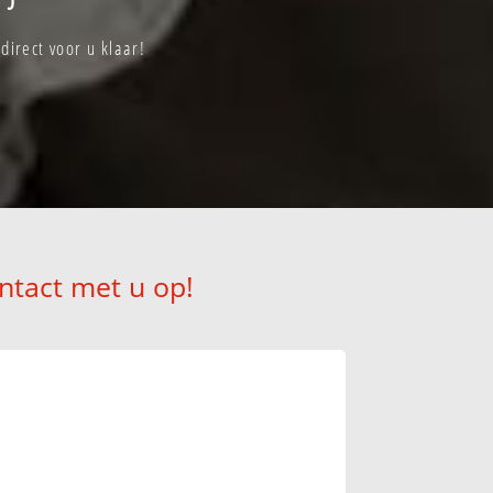
irect voor u klaar!
ntact met u op!