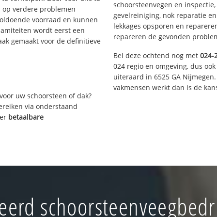
schoorsteenvegen en inspectie,
s op verdere problemen
gevelreiniging, nok reparatie e
voldoende voorraad en kunnen
lekkages opsporen en repareren.
lamiteiten wordt eerst een
repareren de gevonden problem
aak gemaakt voor de definitieve
Bel deze ochtend nog met
024-
024 regio en omgeving, dus ook 
uiteraard in 6525 GA Nijmegen.
vakmensen werkt dan is de kans
voor uw schoorsteen of dak?
bereiken via onderstaand
ver
betaalbare
erd schoorsteenveegbedr