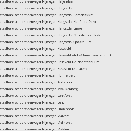
etaalbare schoorsteenveger Nijmegen Heijendaal
etaalbare schoorsteenveger Nijmegen Hengstdal
etaalbare schoorsteenveger Nijmegen Hengstdal Bomenbuurt
etaalbare schoorsteenveger Nijmegen Hengstdal Het Rode Dorp
etaalbare schoorsteenveger Nijmegen Hengstdal Limos
etaalbare schoorsteenveger Nijmegen Hengstdal Noordwestelijk deel
etaalbare schoorsteenveger Nijmegen Hengstdal Spoorbuurt
etaalbare schoorsteenveger Nijmegen Heseveld
etaalbare schoorsteenveger Nijmegen Heseveld Afrika/Bouwmeesterbuurt
etaalbare schoorsteenveger Nijmegen Heseveld De Planetenbuurt
etaalbare schoorsteenveger Nijmegen Heseveld Jerusalem
etaalbare schoorsteenveger Nijmegen Hunnerberg
etaalbare schoorsteenveger Nijmegen Kerkenbos
etaalbare schoorsteenveger Nijmegen Kwakkenberg
etaalbare schoorsteenveger Nijmegen Lankforst
etaalbare schoorsteenveger Nijmegen Lent
etaalbare schoorsteenveger Nijmegen Lindenholt
etaalbare schoorsteenveger Nijmegen Malvert
etaalbare schoorsteenveger Nijmegen Meijhorst
etaalbare schoorsteenveger Nijmegen Midden