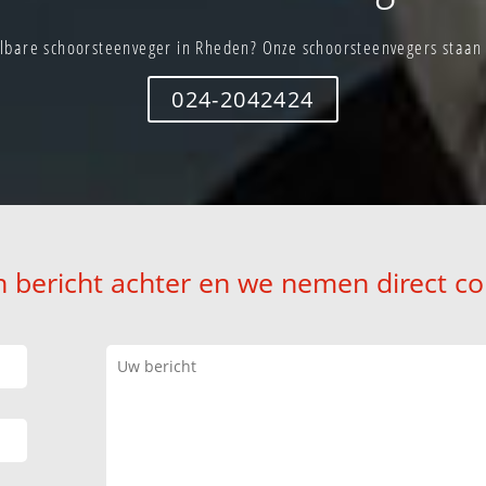
lbare schoorsteenveger in Rheden? Onze schoorsteenvegers staan d
024-2042424
n bericht achter en we nemen direct co