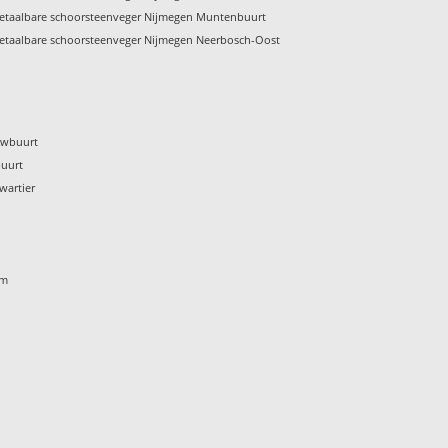
etaalbare schoorsteenveger Nijmegen Muntenbuurt
etaalbare schoorsteenveger Nijmegen Neerbosch-Oost
uwbuurt
buurt
wartier
om