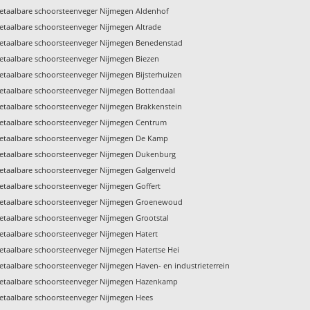
etaalbare schoorsteenveger Nijmegen Aldenhof
etaalbare schoorsteenveger Nijmegen Altrade
etaalbare schoorsteenveger Nijmegen Benedenstad
etaalbare schoorsteenveger Nijmegen Biezen
etaalbare schoorsteenveger Nijmegen Bijsterhuizen
etaalbare schoorsteenveger Nijmegen Bottendaal
etaalbare schoorsteenveger Nijmegen Brakkenstein
etaalbare schoorsteenveger Nijmegen Centrum
etaalbare schoorsteenveger Nijmegen De Kamp
etaalbare schoorsteenveger Nijmegen Dukenburg
etaalbare schoorsteenveger Nijmegen Galgenveld
etaalbare schoorsteenveger Nijmegen Goffert
etaalbare schoorsteenveger Nijmegen Groenewoud
etaalbare schoorsteenveger Nijmegen Grootstal
etaalbare schoorsteenveger Nijmegen Hatert
etaalbare schoorsteenveger Nijmegen Hatertse Hei
etaalbare schoorsteenveger Nijmegen Haven- en industrieterrein
etaalbare schoorsteenveger Nijmegen Hazenkamp
etaalbare schoorsteenveger Nijmegen Hees