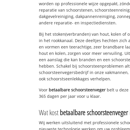
worden op professionele wijze opgepakt, zónd
reparatie van schoorstenen, schoorsteenreinig
dakgevelreiniging, dakpannenreiniging, zon
andere reparatie- en inspectiediensten.
Bij het stoken(verbranden) van hout, kolen of
in het rookkanaal. Deze deeltjes hechten zich
en vormen een teerachtige, zeer brandbare laa
hout en kolen, zorgen voor meer vervuiling. Ui
een aanslag die kan branden en een schoorste
hebben. Schakel bij schoorsteenproblemen alt
schoorsteenvegersbedrijf in onze vakmannen, 
ook schoorstseenlekkages verhelpen.
Voor
betaalbare schoorsteenveger
belt u deze
365 dagen per jaar voor u klaar.
Wat kost
betaalbare schoorsteenveger
Wij werken uitsluitend met professionele sch
nieuwste technologie werken om uw probleem 