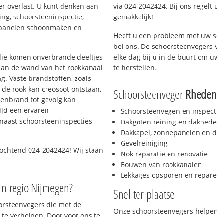
er overlast. U kunt denken aan
via 024-2042424. Bij ons regelt 
ing, schoorsteeninspectie,
gemakkelijk!
nepanelen schoonmaken en
Heeft u een probleem met uw s
bel ons. De schoorsteenvegers 
 olie komen onverbrande deeltjes
elke dag bij u in de buurt om 
 aan de wand van het rookkanaal
te herstellen.
g. Vaste brandstoffen, zoals
t de rook kan creosoot ontstaan,
Schoorsteenveger
Rheden
enbrand tot gevolg kan
ijd een ervaren
Schoorsteenvegen en inspect
naast schoorsteeninspecties
Dakgoten reining en dakbede
Dakkapel, zonnepanelen en d
Gevelreiniging
 ochtend 024-2042424! Wij staan
Nok reparatie en renovatie
Bouwen van rookkanalen
Lekkages opsporen en repare
in regio Nijmegen?
Snel ter plaatse
oorsteenvegers die met de
Onze schoorsteenvegers helpen 
te verhelpen. Door voor ons te