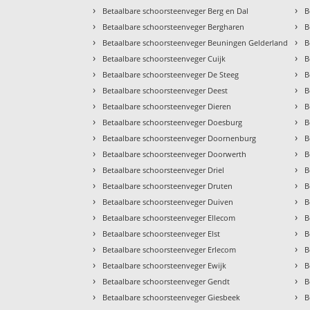
›
›
Betaalbare schoorsteenveger Berg en Dal
B
›
›
Betaalbare schoorsteenveger Bergharen
B
›
›
Betaalbare schoorsteenveger Beuningen Gelderland
B
›
›
Betaalbare schoorsteenveger Cuijk
B
›
›
Betaalbare schoorsteenveger De Steeg
B
›
›
Betaalbare schoorsteenveger Deest
B
›
›
Betaalbare schoorsteenveger Dieren
B
›
›
Betaalbare schoorsteenveger Doesburg
B
›
›
Betaalbare schoorsteenveger Doornenburg
B
›
›
Betaalbare schoorsteenveger Doorwerth
B
›
›
Betaalbare schoorsteenveger Driel
B
›
›
Betaalbare schoorsteenveger Druten
B
›
›
Betaalbare schoorsteenveger Duiven
B
›
›
Betaalbare schoorsteenveger Ellecom
B
›
›
Betaalbare schoorsteenveger Elst
B
›
›
Betaalbare schoorsteenveger Erlecom
B
›
›
Betaalbare schoorsteenveger Ewijk
B
›
›
Betaalbare schoorsteenveger Gendt
B
›
›
Betaalbare schoorsteenveger Giesbeek
B