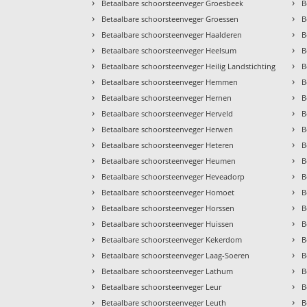
›
›
Betaalbare schoorsteenveger Groesbeek
B
›
›
Betaalbare schoorsteenveger Groessen
B
›
›
Betaalbare schoorsteenveger Haalderen
B
›
›
Betaalbare schoorsteenveger Heelsum
B
›
›
Betaalbare schoorsteenveger Heilig Landstichting
B
›
›
Betaalbare schoorsteenveger Hemmen
B
›
›
Betaalbare schoorsteenveger Hernen
B
›
›
Betaalbare schoorsteenveger Herveld
B
›
›
Betaalbare schoorsteenveger Herwen
B
›
›
Betaalbare schoorsteenveger Heteren
B
›
›
Betaalbare schoorsteenveger Heumen
B
›
›
Betaalbare schoorsteenveger Heveadorp
B
›
›
Betaalbare schoorsteenveger Homoet
B
›
›
Betaalbare schoorsteenveger Horssen
B
›
›
Betaalbare schoorsteenveger Huissen
B
›
›
Betaalbare schoorsteenveger Kekerdom
B
›
›
Betaalbare schoorsteenveger Laag-Soeren
B
›
›
Betaalbare schoorsteenveger Lathum
B
›
›
Betaalbare schoorsteenveger Leur
B
›
›
Betaalbare schoorsteenveger Leuth
B