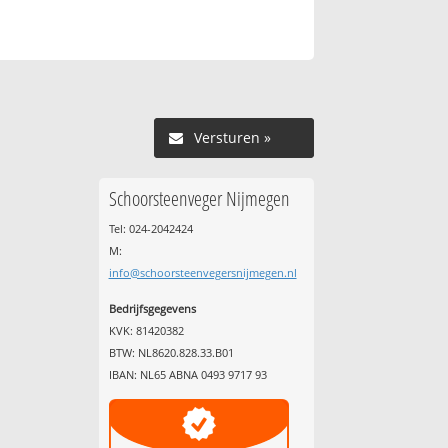
Versturen »
Schoorsteenveger Nijmegen
Tel: 024-2042424
M:
info@schoorsteenvegersnijmegen.nl
Bedrijfsgegevens
KVK: 81420382
BTW: NL8620.828.33.B01
IBAN: NL65 ABNA 0493 9717 93