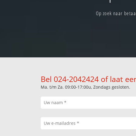
Op zoek naar betaa
Bel 024-2042424 of laat ee
Ma. t/m Za. 09:00-17:00u, Zondags gesloten.