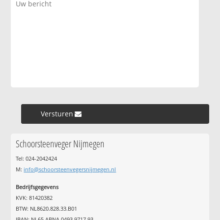
Versturen »
Schoorsteenveger Nijmegen
Tel: 024-2042424
M:
info@schoorsteenvegersnijmegen.nl
Bedrijfsgegevens
KVK: 81420382
BTW: NL8620.828.33.B01
IBAN: NL65 ABNA 0493 9717 93