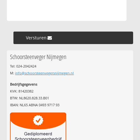
Versturen »
Schoorsteenveger Nijmegen
Tel: 024-2042424
M:
info@schoorsteenvegersnijmegen.nl
Bedrijfsgegevens
KVK: 81420382
BTW: NL8620.828.33.B01
IBAN: NL65 ABNA 0493 9717 93