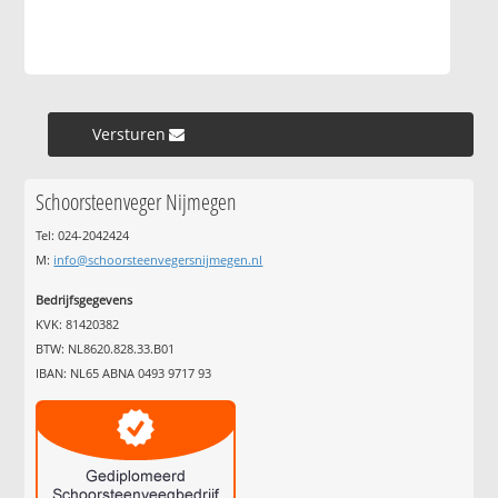
Versturen »
Schoorsteenveger Nijmegen
Tel: 024-2042424
M:
info@schoorsteenvegersnijmegen.nl
Bedrijfsgegevens
KVK: 81420382
BTW: NL8620.828.33.B01
IBAN: NL65 ABNA 0493 9717 93