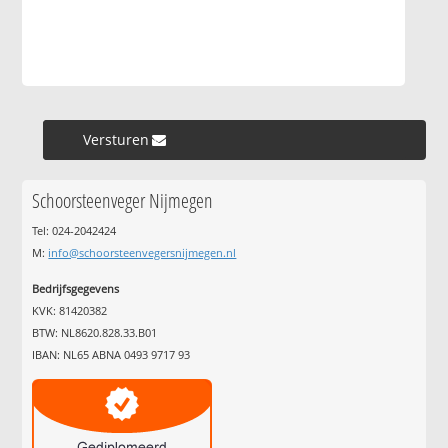
Versturen »
Schoorsteenveger Nijmegen
Tel: 024-2042424
M:
info@schoorsteenvegersnijmegen.nl
Bedrijfsgegevens
KVK: 81420382
BTW: NL8620.828.33.B01
IBAN: NL65 ABNA 0493 9717 93