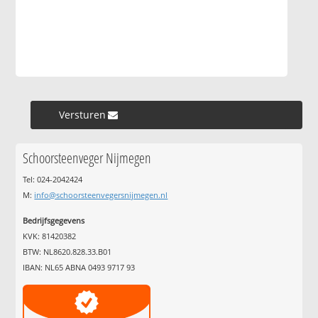
Versturen »
Schoorsteenveger Nijmegen
Tel: 024-2042424
M:
info@schoorsteenvegersnijmegen.nl
Bedrijfsgegevens
KVK: 81420382
BTW: NL8620.828.33.B01
IBAN: NL65 ABNA 0493 9717 93