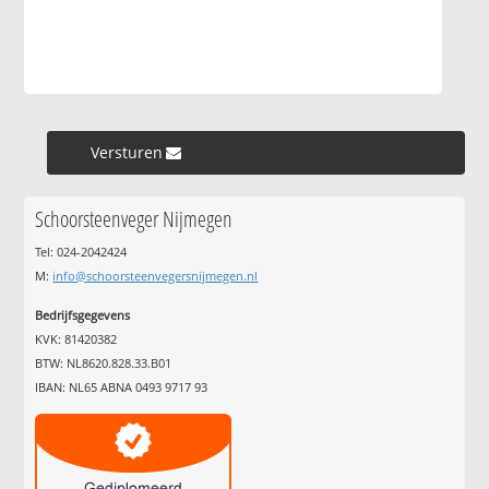
Versturen »
Schoorsteenveger Nijmegen
Tel: 024-2042424
M:
info@schoorsteenvegersnijmegen.nl
Bedrijfsgegevens
KVK: 81420382
BTW: NL8620.828.33.B01
IBAN: NL65 ABNA 0493 9717 93