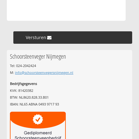
Versturen »
Schoorsteenveger Nijmegen
Tel: 024-2042424
M:
info@schoorsteenvegersnijmegen.nl
Bedrijfsgegevens
KVK: 81420382
BTW: NL8620.828.33.B01
IBAN: NL65 ABNA 0493 9717 93