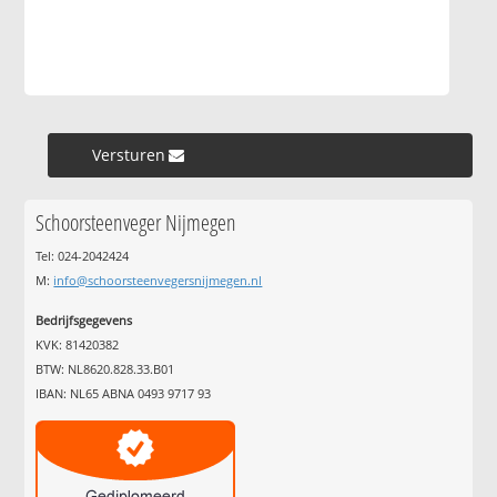
Versturen »
Schoorsteenveger Nijmegen
Tel: 024-2042424
M:
info@schoorsteenvegersnijmegen.nl
Bedrijfsgegevens
KVK: 81420382
BTW: NL8620.828.33.B01
IBAN: NL65 ABNA 0493 9717 93