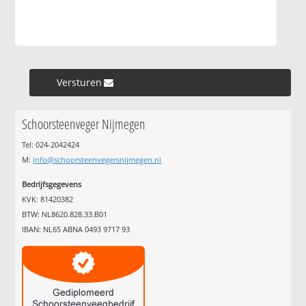
Versturen »
Schoorsteenveger Nijmegen
Tel: 024-2042424
M:
info@schoorsteenvegersnijmegen.nl
Bedrijfsgegevens
KVK: 81420382
BTW: NL8620.828.33.B01
IBAN: NL65 ABNA 0493 9717 93