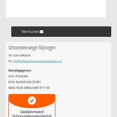
Versturen »
Schoorsteenveger Nijmegen
Tel: 024-2042424
M:
info@schoorsteenvegersnijmegen.nl
Bedrijfsgegevens
KVK: 81420382
BTW: NL8620.828.33.B01
IBAN: NL65 ABNA 0493 9717 93