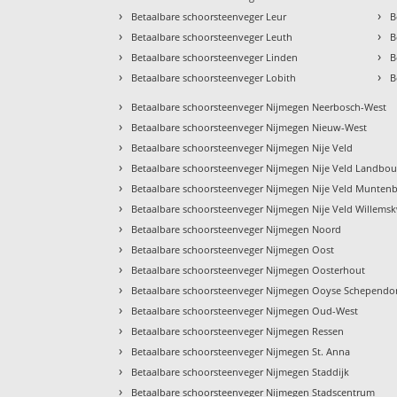
›
›
Betaalbare schoorsteenveger Leur
B
›
›
Betaalbare schoorsteenveger Leuth
B
›
›
Betaalbare schoorsteenveger Linden
B
›
›
Betaalbare schoorsteenveger Lobith
B
›
Betaalbare schoorsteenveger Nijmegen Neerbosch-West
›
Betaalbare schoorsteenveger Nijmegen Nieuw-West
›
Betaalbare schoorsteenveger Nijmegen Nije Veld
›
Betaalbare schoorsteenveger Nijmegen Nije Veld Landbo
›
Betaalbare schoorsteenveger Nijmegen Nije Veld Munten
›
Betaalbare schoorsteenveger Nijmegen Nije Veld Willemsk
›
Betaalbare schoorsteenveger Nijmegen Noord
›
Betaalbare schoorsteenveger Nijmegen Oost
›
Betaalbare schoorsteenveger Nijmegen Oosterhout
›
Betaalbare schoorsteenveger Nijmegen Ooyse Schepend
›
Betaalbare schoorsteenveger Nijmegen Oud-West
›
Betaalbare schoorsteenveger Nijmegen Ressen
›
Betaalbare schoorsteenveger Nijmegen St. Anna
›
Betaalbare schoorsteenveger Nijmegen Staddijk
›
Betaalbare schoorsteenveger Nijmegen Stadscentrum