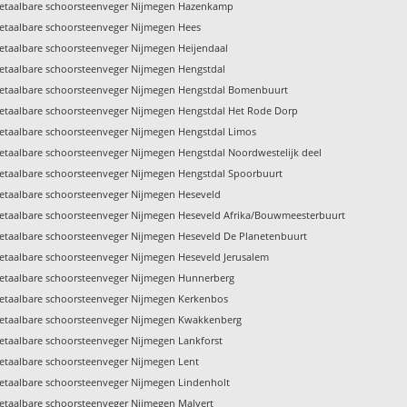
etaalbare schoorsteenveger Nijmegen Hazenkamp
etaalbare schoorsteenveger Nijmegen Hees
etaalbare schoorsteenveger Nijmegen Heijendaal
etaalbare schoorsteenveger Nijmegen Hengstdal
etaalbare schoorsteenveger Nijmegen Hengstdal Bomenbuurt
etaalbare schoorsteenveger Nijmegen Hengstdal Het Rode Dorp
etaalbare schoorsteenveger Nijmegen Hengstdal Limos
etaalbare schoorsteenveger Nijmegen Hengstdal Noordwestelijk deel
etaalbare schoorsteenveger Nijmegen Hengstdal Spoorbuurt
etaalbare schoorsteenveger Nijmegen Heseveld
etaalbare schoorsteenveger Nijmegen Heseveld Afrika/Bouwmeesterbuurt
etaalbare schoorsteenveger Nijmegen Heseveld De Planetenbuurt
etaalbare schoorsteenveger Nijmegen Heseveld Jerusalem
etaalbare schoorsteenveger Nijmegen Hunnerberg
etaalbare schoorsteenveger Nijmegen Kerkenbos
etaalbare schoorsteenveger Nijmegen Kwakkenberg
etaalbare schoorsteenveger Nijmegen Lankforst
etaalbare schoorsteenveger Nijmegen Lent
etaalbare schoorsteenveger Nijmegen Lindenholt
etaalbare schoorsteenveger Nijmegen Malvert