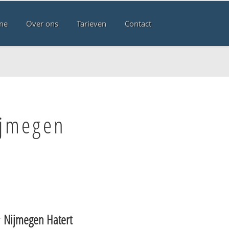
me
Over ons
Tarieven
Contact
ijmegen
r
Nijmegen Hatert