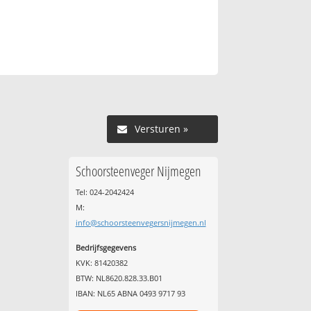
Versturen »
Schoorsteenveger Nijmegen
Tel: 024-2042424
M:
info@schoorsteenvegersnijmegen.nl
Bedrijfsgegevens
KVK: 81420382
BTW: NL8620.828.33.B01
IBAN: NL65 ABNA 0493 9717 93