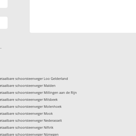
.
etaalbare schoorsteenveger Loo Gelderland
etaalbare schoorsteenveger Malden
etaalbare schoorsteenveger Millingen aan de Rijn
etaalbare schoorsteenveger Milsbeek
etaalbare schoorsteenveger Molenhoek
etaalbare schoorsteenveger Mook
etaalbare schoorsteenveger Nederasselt
etaalbare schoorsteenveger Niftrik
etaalbare schoorsteenveger Nijmegen