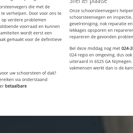
Snel ter plaatse
oorsteenvegers die met de
Onze schoorsteenvegers helpen 
te verhelpen. Door voor ons te
schoorsteenvegen en inspectie,
s op verdere problemen
gevelreiniging, nok reparatie e
voldoende voorraad en kunnen
lekkages opsporen en repareren.
lamiteiten wordt eerst een
repareren de gevonden problem
aak gemaakt voor de definitieve
Bel deze middag nog met
024-2
024 regio en omgeving, dus ook 
uiteraard in 6525 GA Nijmegen.
vakmensen werkt dan is de kans
voor uw schoorsteen of dak?
bereiken via onderstaand
ver
betaalbare