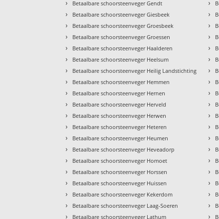
›
›
Betaalbare schoorsteenveger Gendt
B
›
›
Betaalbare schoorsteenveger Giesbeek
B
›
›
Betaalbare schoorsteenveger Groesbeek
B
›
›
Betaalbare schoorsteenveger Groessen
B
›
›
Betaalbare schoorsteenveger Haalderen
B
›
›
Betaalbare schoorsteenveger Heelsum
B
›
›
Betaalbare schoorsteenveger Heilig Landstichting
B
›
›
Betaalbare schoorsteenveger Hemmen
B
›
›
Betaalbare schoorsteenveger Hernen
B
›
›
Betaalbare schoorsteenveger Herveld
B
›
›
Betaalbare schoorsteenveger Herwen
B
›
›
Betaalbare schoorsteenveger Heteren
B
›
›
Betaalbare schoorsteenveger Heumen
B
›
›
Betaalbare schoorsteenveger Heveadorp
B
›
›
Betaalbare schoorsteenveger Homoet
B
›
›
Betaalbare schoorsteenveger Horssen
B
›
›
Betaalbare schoorsteenveger Huissen
B
›
›
Betaalbare schoorsteenveger Kekerdom
B
›
›
Betaalbare schoorsteenveger Laag-Soeren
B
›
›
Betaalbare schoorsteenveger Lathum
B