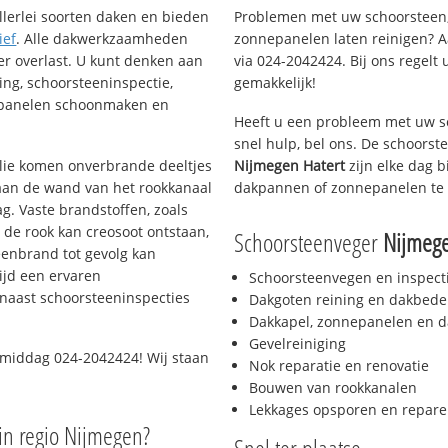
llerlei soorten daken en bieden
Problemen met uw schoorsteen,
ief
. Alle dakwerkzaamheden
zonnepanelen laten reinigen? A
er overlast. U kunt denken aan
via 024-2042424. Bij ons regelt 
ing, schoorsteeninspectie,
gemakkelijk!
nepanelen schoonmaken en
Heeft u een probleem met uw s
snel hulp, bel ons. De schoors
 olie komen onverbrande deeltjes
Nijmegen Hatert
zijn elke dag b
 aan de wand van het rookkanaal
dakpannen of zonnepanelen te 
g. Vaste brandstoffen, zoals
t de rook kan creosoot ontstaan,
Schoorsteenveger
Nijmege
enbrand tot gevolg kan
ijd een ervaren
Schoorsteenvegen en inspect
naast schoorsteeninspecties
Dakgoten reining en dakbede
Dakkapel, zonnepanelen en d
Gevelreiniging
 middag 024-2042424! Wij staan
Nok reparatie en renovatie
Bouwen van rookkanalen
Lekkages opsporen en repare
in regio Nijmegen?