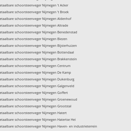
etaalbare schoorsteenveger Nijmegen 't Acker
etaalbare schoorsteenveger Nijmegen 't Broek
etaalbare schoorsteenveger Nijmegen Aldenhof
etaalbare schoorsteenveger Nijmegen Altrade
etaalbare schoorsteenveger Nijmegen Benedenstad
etaalbare schoorsteenveger Nijmegen Biezen
etaalbare schoorsteenveger Nijmegen Bijsterhuizen
etaalbare schoorsteenveger Nijmegen Bottendaal
etaalbare schoorsteenveger Nijmegen Brakkenstein
etaalbare schoorsteenveger Nijmegen Centrum
etaalbare schoorsteenveger Nijmegen De Kamp
etaalbare schoorsteenveger Nijmegen Dukenburg
etaalbare schoorsteenveger Nijmegen Galgenveld
etaalbare schoorsteenveger Nijmegen Goffert
etaalbare schoorsteenveger Nijmegen Groenewoud
etaalbare schoorsteenveger Nijmegen Grootstal
etaalbare schoorsteenveger Nijmegen Hatert
etaalbare schoorsteenveger Nijmegen Hatertse Hei
etaalbare schoorsteenveger Nijmegen Haven- en industrieterrein