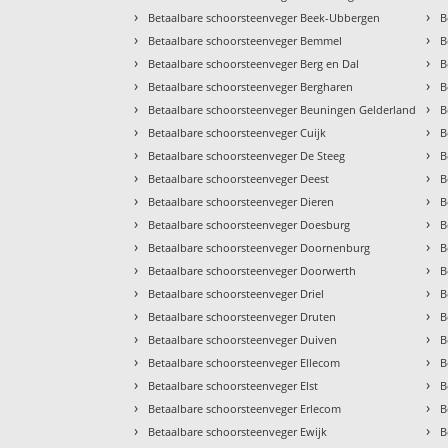
›
›
Betaalbare schoorsteenveger Beek-Ubbergen
B
›
›
Betaalbare schoorsteenveger Bemmel
B
›
›
Betaalbare schoorsteenveger Berg en Dal
B
›
›
Betaalbare schoorsteenveger Bergharen
B
›
›
Betaalbare schoorsteenveger Beuningen Gelderland
B
›
›
Betaalbare schoorsteenveger Cuijk
B
›
›
Betaalbare schoorsteenveger De Steeg
B
›
›
Betaalbare schoorsteenveger Deest
B
›
›
Betaalbare schoorsteenveger Dieren
B
›
›
Betaalbare schoorsteenveger Doesburg
B
›
›
Betaalbare schoorsteenveger Doornenburg
B
›
›
Betaalbare schoorsteenveger Doorwerth
B
›
›
Betaalbare schoorsteenveger Driel
B
›
›
Betaalbare schoorsteenveger Druten
B
›
›
Betaalbare schoorsteenveger Duiven
B
›
›
Betaalbare schoorsteenveger Ellecom
B
›
›
Betaalbare schoorsteenveger Elst
B
›
›
Betaalbare schoorsteenveger Erlecom
B
›
›
Betaalbare schoorsteenveger Ewijk
B