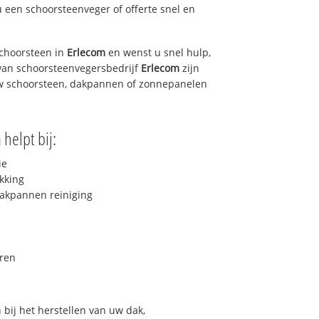
u een schoorsteenveger of offerte snel en
choorsteen in
Erlecom
en wenst u snel hulp,
van schoorsteenvegersbedrijf
Erlecom
zijn
uw schoorsteen, dakpannen of zonnepanelen
m
helpt bij:
ie
kking
akpannen reiniging
ren
bij het herstellen van uw dak,