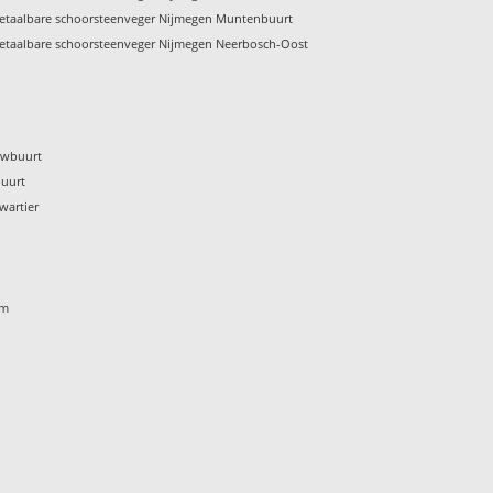
etaalbare schoorsteenveger Nijmegen Muntenbuurt
etaalbare schoorsteenveger Nijmegen Neerbosch-Oost
uwbuurt
buurt
wartier
om