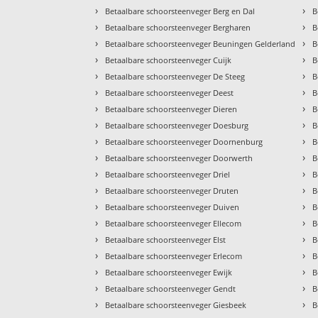
›
›
Betaalbare schoorsteenveger Berg en Dal
B
›
›
Betaalbare schoorsteenveger Bergharen
B
›
›
Betaalbare schoorsteenveger Beuningen Gelderland
B
›
›
Betaalbare schoorsteenveger Cuijk
B
›
›
Betaalbare schoorsteenveger De Steeg
B
›
›
Betaalbare schoorsteenveger Deest
B
›
›
Betaalbare schoorsteenveger Dieren
B
›
›
Betaalbare schoorsteenveger Doesburg
B
›
›
Betaalbare schoorsteenveger Doornenburg
B
›
›
Betaalbare schoorsteenveger Doorwerth
B
›
›
Betaalbare schoorsteenveger Driel
B
›
›
Betaalbare schoorsteenveger Druten
B
›
›
Betaalbare schoorsteenveger Duiven
B
›
›
Betaalbare schoorsteenveger Ellecom
B
›
›
Betaalbare schoorsteenveger Elst
B
›
›
Betaalbare schoorsteenveger Erlecom
B
›
›
Betaalbare schoorsteenveger Ewijk
B
›
›
Betaalbare schoorsteenveger Gendt
B
›
›
Betaalbare schoorsteenveger Giesbeek
B