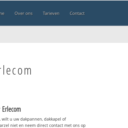
me
Over ons
Tarieven
Contact
rlecom
r
Erlecom
 wilt u uw dakpannen, dakkapel of
arzel niet en neem direct contact met ons op