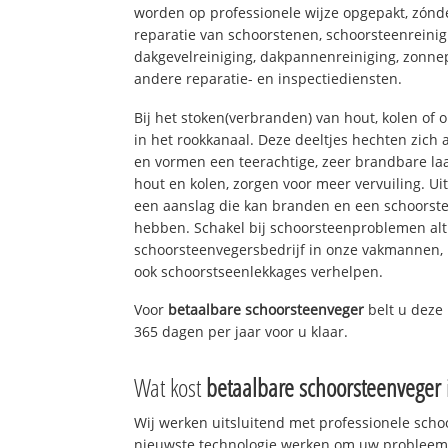
worden op professionele wijze opgepakt, zónd
reparatie van schoorstenen, schoorsteenreinig
dakgevelreiniging, dakpannenreiniging, zon
andere reparatie- en inspectiediensten.
Bij het stoken(verbranden) van hout, kolen of
in het rookkanaal. Deze deeltjes hechten zich
en vormen een teerachtige, zeer brandbare laa
hout en kolen, zorgen voor meer vervuiling. Ui
een aanslag die kan branden en een schoorste
hebben. Schakel bij schoorsteenproblemen alt
schoorsteenvegersbedrijf in onze vakmannen, 
ook schoorstseenlekkages verhelpen.
Voor
betaalbare schoorsteenveger
belt u deze
365 dagen per jaar voor u klaar.
Wat kost
betaalbare schoorsteenveger
Wij werken uitsluitend met professionele sch
nieuwste technologie werken om uw probleem 