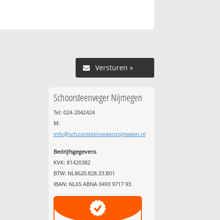
Versturen »
Schoorsteenveger Nijmegen
Tel: 024-2042424
M:
info@schoorsteenvegersnijmegen.nl
Bedrijfsgegevens
KVK: 81420382
BTW: NL8620.828.33.B01
IBAN: NL65 ABNA 0493 9717 93