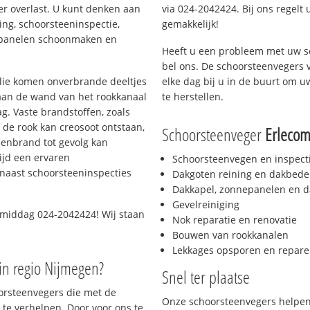
er overlast. U kunt denken aan
via 024-2042424. Bij ons regelt 
ing, schoorsteeninspectie,
gemakkelijk!
nepanelen schoonmaken en
Heeft u een probleem met uw s
bel ons. De schoorsteenvegers 
 olie komen onverbrande deeltjes
elke dag bij u in de buurt om 
 aan de wand van het rookkanaal
te herstellen.
g. Vaste brandstoffen, zoals
t de rook kan creosoot ontstaan,
Schoorsteenveger
Erleco
enbrand tot gevolg kan
ijd een ervaren
Schoorsteenvegen en inspect
naast schoorsteeninspecties
Dakgoten reining en dakbede
Dakkapel, zonnepanelen en d
Gevelreiniging
 middag 024-2042424! Wij staan
Nok reparatie en renovatie
Bouwen van rookkanalen
Lekkages opsporen en repare
in regio Nijmegen?
Snel ter plaatse
oorsteenvegers die met de
Onze schoorsteenvegers helpen 
te verhelpen. Door voor ons te