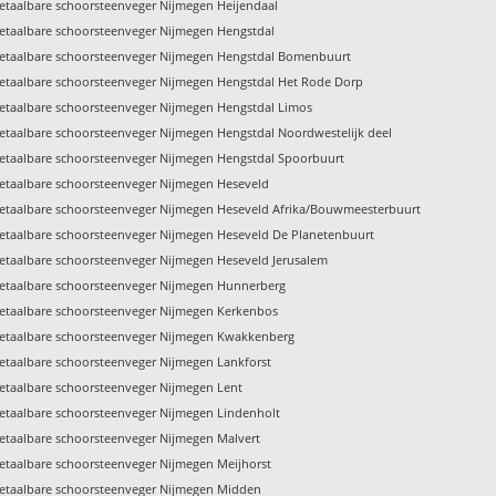
etaalbare schoorsteenveger Nijmegen Heijendaal
etaalbare schoorsteenveger Nijmegen Hengstdal
etaalbare schoorsteenveger Nijmegen Hengstdal Bomenbuurt
etaalbare schoorsteenveger Nijmegen Hengstdal Het Rode Dorp
etaalbare schoorsteenveger Nijmegen Hengstdal Limos
etaalbare schoorsteenveger Nijmegen Hengstdal Noordwestelijk deel
etaalbare schoorsteenveger Nijmegen Hengstdal Spoorbuurt
etaalbare schoorsteenveger Nijmegen Heseveld
etaalbare schoorsteenveger Nijmegen Heseveld Afrika/Bouwmeesterbuurt
etaalbare schoorsteenveger Nijmegen Heseveld De Planetenbuurt
etaalbare schoorsteenveger Nijmegen Heseveld Jerusalem
etaalbare schoorsteenveger Nijmegen Hunnerberg
etaalbare schoorsteenveger Nijmegen Kerkenbos
etaalbare schoorsteenveger Nijmegen Kwakkenberg
etaalbare schoorsteenveger Nijmegen Lankforst
etaalbare schoorsteenveger Nijmegen Lent
etaalbare schoorsteenveger Nijmegen Lindenholt
etaalbare schoorsteenveger Nijmegen Malvert
etaalbare schoorsteenveger Nijmegen Meijhorst
etaalbare schoorsteenveger Nijmegen Midden