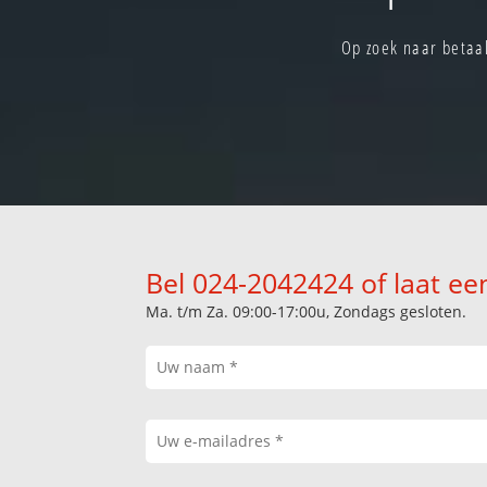
Op zoek naar betaal
Bel 024-2042424 of laat ee
Ma. t/m Za. 09:00-17:00u, Zondags gesloten.