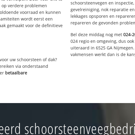
schoorsteenvegen en inspectie,
s op verdere problemen
gevelreiniging, nok reparatie e
voldoende voorraad en kunnen
lekkages opsporen en repareren.
lamiteiten wordt eerst een
repareren de gevonden problem
aak gemaakt voor de definitieve
Bel deze middag nog met
024-2
024 regio en omgeving, dus ook 
uiteraard in 6525 GA Nijmegen.
vakmensen werkt dan is de kans
voor uw schoorsteen of dak?
bereiken via onderstaand
ver
betaalbare
erd schoorsteenveegbedri