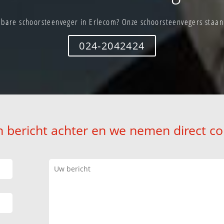
bare schoorsteenveger in Erlecom? Onze schoorsteenvegers staan 
024-2042424
n bericht achter en we nemen direct co