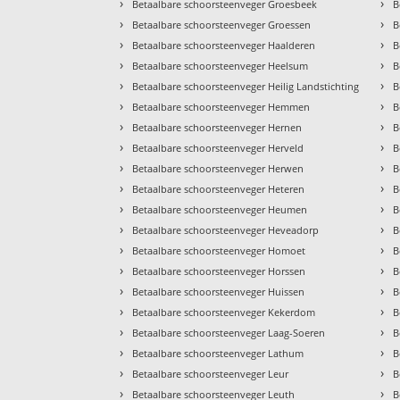
›
›
Betaalbare schoorsteenveger Groesbeek
B
›
›
Betaalbare schoorsteenveger Groessen
B
›
›
Betaalbare schoorsteenveger Haalderen
B
›
›
Betaalbare schoorsteenveger Heelsum
B
›
›
Betaalbare schoorsteenveger Heilig Landstichting
B
›
›
Betaalbare schoorsteenveger Hemmen
B
›
›
Betaalbare schoorsteenveger Hernen
B
›
›
Betaalbare schoorsteenveger Herveld
B
›
›
Betaalbare schoorsteenveger Herwen
B
›
›
Betaalbare schoorsteenveger Heteren
B
›
›
Betaalbare schoorsteenveger Heumen
B
›
›
Betaalbare schoorsteenveger Heveadorp
B
›
›
Betaalbare schoorsteenveger Homoet
B
›
›
Betaalbare schoorsteenveger Horssen
B
›
›
Betaalbare schoorsteenveger Huissen
B
›
›
Betaalbare schoorsteenveger Kekerdom
B
›
›
Betaalbare schoorsteenveger Laag-Soeren
B
›
›
Betaalbare schoorsteenveger Lathum
B
›
›
Betaalbare schoorsteenveger Leur
B
›
›
Betaalbare schoorsteenveger Leuth
B