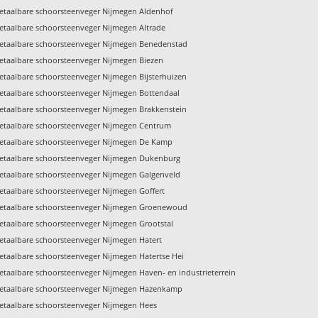
etaalbare schoorsteenveger Nijmegen Aldenhof
etaalbare schoorsteenveger Nijmegen Altrade
etaalbare schoorsteenveger Nijmegen Benedenstad
etaalbare schoorsteenveger Nijmegen Biezen
etaalbare schoorsteenveger Nijmegen Bijsterhuizen
etaalbare schoorsteenveger Nijmegen Bottendaal
etaalbare schoorsteenveger Nijmegen Brakkenstein
etaalbare schoorsteenveger Nijmegen Centrum
etaalbare schoorsteenveger Nijmegen De Kamp
etaalbare schoorsteenveger Nijmegen Dukenburg
etaalbare schoorsteenveger Nijmegen Galgenveld
etaalbare schoorsteenveger Nijmegen Goffert
etaalbare schoorsteenveger Nijmegen Groenewoud
etaalbare schoorsteenveger Nijmegen Grootstal
etaalbare schoorsteenveger Nijmegen Hatert
etaalbare schoorsteenveger Nijmegen Hatertse Hei
etaalbare schoorsteenveger Nijmegen Haven- en industrieterrein
etaalbare schoorsteenveger Nijmegen Hazenkamp
etaalbare schoorsteenveger Nijmegen Hees