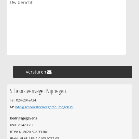
Versturen »
Schoorsteenveger Nijmegen
Tel: 024-2042424
M:
info@schoorsteenvegersnijmegen.nl
Bedrijfsgegevens
KVK: 81420382
BTW: NL8620.828.33.B01
IBAN: NL65 ABNA 0493 9717 93