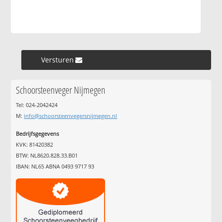
Versturen »
Schoorsteenveger Nijmegen
Tel: 024-2042424
M:
info@schoorsteenvegersnijmegen.nl
Bedrijfsgegevens
KVK: 81420382
BTW: NL8620.828.33.B01
IBAN: NL65 ABNA 0493 9717 93