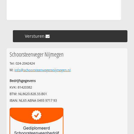
Versturen »
Schoorsteenveger Nijmegen
Tel: 024-2042424
M:
info@schoorsteenvegersnijmegen.nl
Bedrijfsgegevens
KVK: 81420382
BTW: NL8620.828.33.B01
IBAN: NL65 ABNA 0493 9717 93