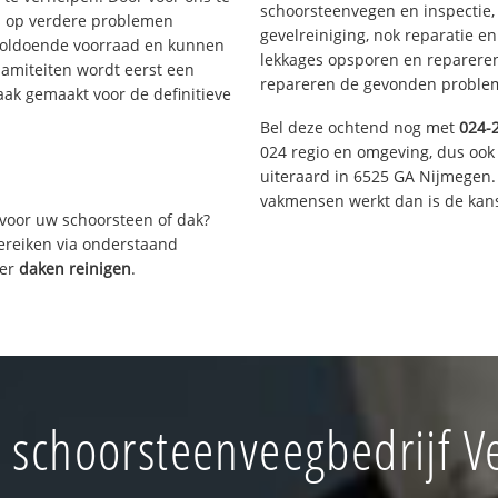
schoorsteenvegen en inspectie,
s op verdere problemen
gevelreiniging, nok reparatie e
voldoende voorraad en kunnen
lekkages opsporen en repareren.
lamiteiten wordt eerst een
repareren de gevonden problem
aak gemaakt voor de definitieve
Bel deze ochtend nog met
024-
024 regio en omgeving, dus ook 
uiteraard in 6525 GA Nijmegen.
vakmensen werkt dan is de kans
voor uw schoorsteen of dak?
bereiken via onderstaand
ver
daken reinigen
.
schoorsteenveegbedrijf V