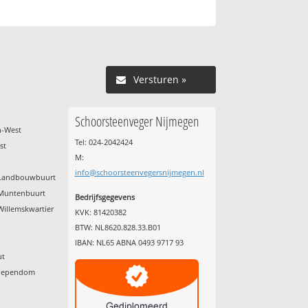
Versturen »
Schoorsteenveger Nijmegen
h-West
Tel: 024-2042424
st
M:
info@schoorsteenvegersnijmegen.nl
d Landbouwbuurt
 Muntenbuurt
Bedrijfsgegevens
Willemskwartier
KVK: 81420382
BTW: NL8620.828.33.B01
IBAN: NL65 ABNA 0493 9717 93
ut
chependom