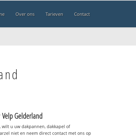
me
Over ons
Tarieven
Contact
land
r
Velp Gelderland
 wilt u uw dakpannen, dakkapel of
arzel niet en neem direct contact met ons op