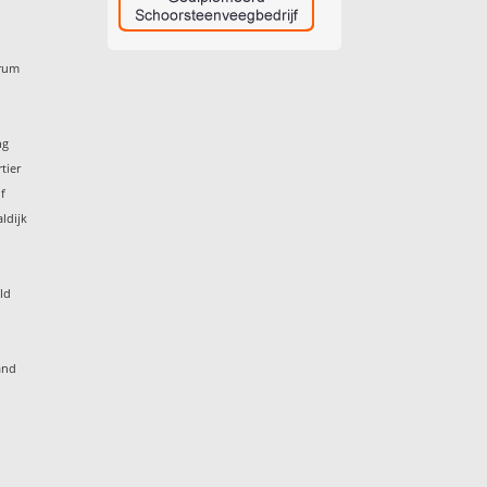
trum
g
ng
tier
f
ldijk
ld
and