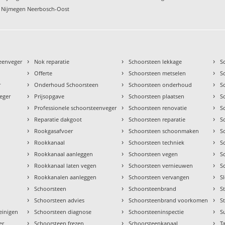
n Nijmegen Neerbosch-Oost
›
›
›
teenveger
Nok reparatie
Schoorsteen lekkage
S
›
›
›
Offerte
Schoorsteen metselen
S
›
›
›
r
Onderhoud Schoorsteen
Schoorsteen onderhoud
S
›
›
›
eger
Prijsopgave
Schoorsteen plaatsen
S
›
›
›
Professionele schoorsteenveger
Schoorsteen renovatie
S
›
›
›
Reparatie dakgoot
Schoorsteen reparatie
S
›
›
›
Rookgasafvoer
Schoorsteen schoonmaken
S
›
›
›
Rookkanaal
Schoorsteen techniek
S
›
›
›
Rookkanaal aanleggen
Schoorsteen vegen
S
›
›
›
Rookkanaal laten vegen
Schoorsteen vernieuwen
S
›
›
›
Rookkanalen aanleggen
Schoorsteen vervangen
S
›
›
›
Schoorsteen
Schoorsteenbrand
S
›
›
›
Schoorsteen advies
Schoorsteenbrand voorkomen
S
›
›
›
einigen
Schoorsteen diagnose
Schoorsteeninspectie
S
›
›
›
er
Schoorsteen frezen
Schoorsteenkanaal
Ta