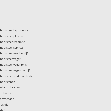
choorsteenkap plaatsen
choorsteenplateau
choorsteenreparatie
choorsteenservices
choorsteenveegbedrijf
choorsteenveger
choorsteenveger prijs
choorsteenvegersbedrijf
choorsteenwerkzaamheden
choorstenen
lecht rookkanaal
tookkosten
tormschade
ubsidie
rief