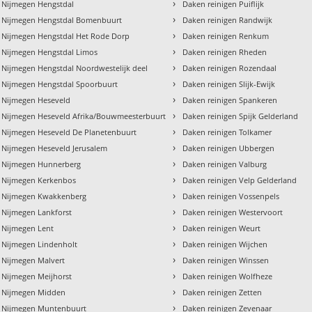
›
 Nijmegen Hengstdal
Daken reinigen Puiflijk
›
n Nijmegen Hengstdal Bomenbuurt
Daken reinigen Randwijk
›
n Nijmegen Hengstdal Het Rode Dorp
Daken reinigen Renkum
›
n Nijmegen Hengstdal Limos
Daken reinigen Rheden
›
 Nijmegen Hengstdal Noordwestelijk deel
Daken reinigen Rozendaal
›
n Nijmegen Hengstdal Spoorbuurt
Daken reinigen Slijk-Ewijk
›
n Nijmegen Heseveld
Daken reinigen Spankeren
›
n Nijmegen Heseveld Afrika/Bouwmeesterbuurt
Daken reinigen Spijk Gelderland
›
 Nijmegen Heseveld De Planetenbuurt
Daken reinigen Tolkamer
›
 Nijmegen Heseveld Jerusalem
Daken reinigen Ubbergen
›
n Nijmegen Hunnerberg
Daken reinigen Valburg
›
n Nijmegen Kerkenbos
Daken reinigen Velp Gelderland
›
n Nijmegen Kwakkenberg
Daken reinigen Vossenpels
›
 Nijmegen Lankforst
Daken reinigen Westervoort
›
 Nijmegen Lent
Daken reinigen Weurt
›
 Nijmegen Lindenholt
Daken reinigen Wijchen
›
 Nijmegen Malvert
Daken reinigen Winssen
›
 Nijmegen Meijhorst
Daken reinigen Wolfheze
›
n Nijmegen Midden
Daken reinigen Zetten
›
n Nijmegen Muntenbuurt
Daken reinigen Zevenaar