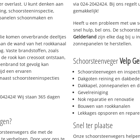
er overlast. U kunt denken aan
via 024-2042424. Bij ons regelt 
ing, schoorsteeninspectie,
gemakkelijk!
nepanelen schoonmaken en
Heeft u een probleem met uw s
snel hulp, bel ons. De schoors
 olie komen onverbrande deeltjes
Gelderland
zijn elke dag bij u 
 aan de wand van het rookkanaal
zonnepanelen te herstellen.
g. Vaste brandstoffen, zoals
t de rook kan creosoot ontstaan,
Schoorsteenveger
Velp Ge
enbrand tot gevolg kan
ijd een ervaren
Schoorsteenvegen en inspect
naast schoorsteeninspecties
Dakgoten reining en dakbede
Dakkapel, zonnepanelen en d
Gevelreiniging
042424! Wij staan 365 dagen
Nok reparatie en renovatie
Bouwen van rookkanalen
Lekkages opsporen en repare
egen?
Snel ter plaatse
oorsteenvegers die met de
Onze schoorsteenvegers helpen 
te verhelpen. Door voor ons te