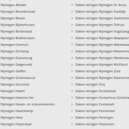
›
 Nijmegen Altrade
Daken reinigen Nijmegen St. Anna
›
n Nijmegen Benedenstad
Daken reinigen Nijmegen Staddijk
›
 Nijmegen Biezen
Daken reinigen Nijmegen Stadscen
›
 Nijmegen Bijsterhuizen
Daken reinigen Nijmegen Tolhuis
›
 Nijmegen Bottendaal
Daken reinigen Nijmegen Vogelzan
›
 Nijmegen Brakkenstein
Daken reinigen Nijmegen Waalspro
›
n Nijmegen Centrum
Daken reinigen Nijmegen Waterkwar
›
n Nijmegen De Kamp
Daken reinigen Nijmegen Weezenho
›
n Nijmegen Dukenburg
Daken reinigen Nijmegen Westkanaa
›
n Nijmegen Galgenveld
Daken reinigen Nijmegen Wolfskuil
›
 Nijmegen Goffert
Daken reinigen Nijmegen Zuid
›
n Nijmegen Groenewoud
Daken reinigen Nijmegen Zwanenve
›
 Nijmegen Grootstal
Daken reinigen Ooij
›
 Nijmegen Hatert
Daken reinigen Oosterbeek
›
 Nijmegen Hatertse Hei
Daken reinigen Oosterhout Gelderl
›
 Nijmegen Haven- en industrieterrein
Daken reinigen Overasselt
›
n Nijmegen Hazenkamp
Daken reinigen Pannerden
›
n Nijmegen Hees
Daken reinigen Persingen
›
 Nijmegen Heijendaal
Daken reinigen Plasmolen