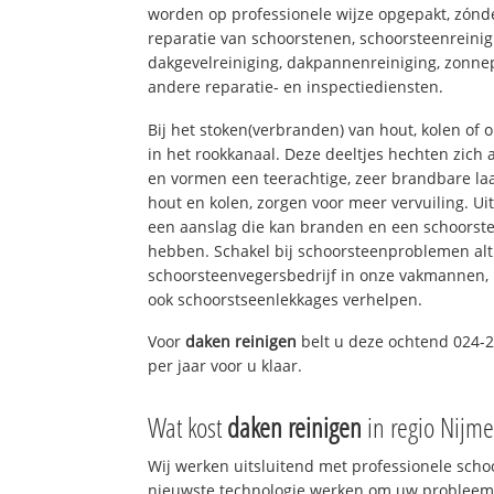
worden op professionele wijze opgepakt, zónd
reparatie van schoorstenen, schoorsteenreinig
dakgevelreiniging, dakpannenreiniging, zon
andere reparatie- en inspectiediensten.
Bij het stoken(verbranden) van hout, kolen of
in het rookkanaal. Deze deeltjes hechten zich
en vormen een teerachtige, zeer brandbare laa
hout en kolen, zorgen voor meer vervuiling. Ui
een aanslag die kan branden en een schoorste
hebben. Schakel bij schoorsteenproblemen alt
schoorsteenvegersbedrijf in onze vakmannen, 
ook schoorstseenlekkages verhelpen.
Voor
daken reinigen
belt u deze ochtend 024-2
per jaar voor u klaar.
Wat kost
daken reinigen
in regio Nijm
Wij werken uitsluitend met professionele sch
nieuwste technologie werken om uw probleem 