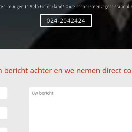
en reinigen in Velp Gelderland? Onze schoorsteenvegers staan dir
024-2042424
n bericht achter en we nemen direct co