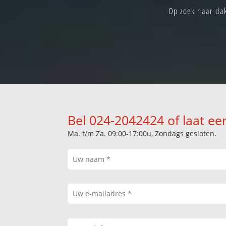
Op zoek naar dak
Bel 024-2042424 of laat ee
Ma. t/m Za. 09:00-17:00u, Zondags gesloten.