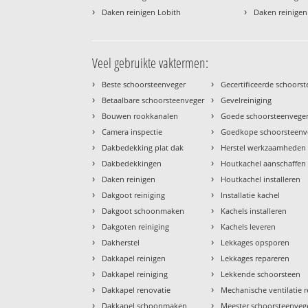
›
›
Daken reinigen Lobith
Daken reinige
Veel gebruikte vaktermen:
›
›
Beste schoorsteenveger
Gecertificeerde schoors
›
›
Betaalbare schoorsteenveger
Gevelreiniging
›
›
Bouwen rookkanalen
Goede schoorsteenvege
›
›
Camera inspectie
Goedkope schoorsteenv
›
›
Dakbedekking plat dak
Herstel werkzaamheden
›
›
Dakbedekkingen
Houtkachel aanschaffen
›
›
Daken reinigen
Houtkachel installeren
›
›
Dakgoot reiniging
Installatie kachel
›
›
Dakgoot schoonmaken
Kachels installeren
›
›
Dakgoten reiniging
Kachels leveren
›
›
Dakherstel
Lekkages opsporen
›
›
Dakkapel reinigen
Lekkages repareren
›
›
Dakkapel reiniging
Lekkende schoorsteen
›
›
Dakkapel renovatie
Mechanische ventilatie r
›
›
Dakkapel schoonmaken
Meester schoorsteenveg