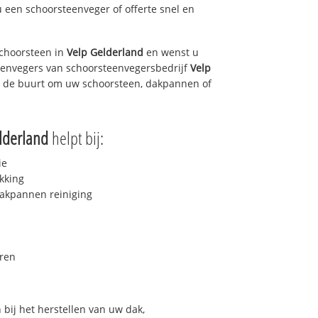
u een schoorsteenveger of offerte snel en
choorsteen in
Velp Gelderland
en wenst u
teenvegers van schoorsteenvegersbedrijf
Velp
in de buurt om uw schoorsteen, dakpannen of
lderland
helpt bij:
ie
kking
akpannen reiniging
ren
bij het herstellen van uw dak,