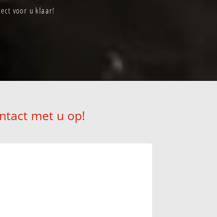
ect voor u klaar!
ntact met u op!