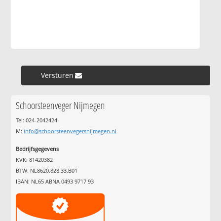
Versturen »
Schoorsteenveger Nijmegen
Tel: 024-2042424
M:
info@schoorsteenvegersnijmegen.nl
Bedrijfsgegevens
KVK: 81420382
BTW: NL8620.828.33.B01
IBAN: NL65 ABNA 0493 9717 93