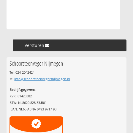
Versturen »
Schoorsteenveger Nijmegen
Tel: 024-2042424
M:
info@schoorsteenvegersnijmegen.nl
Bedrijfsgegevens
KVK: 81420382
BTW: NL8620.828.33.B01
IBAN: NL65 ABNA 0493 9717 93