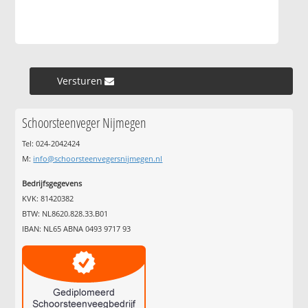
Versturen »
Schoorsteenveger Nijmegen
Tel: 024-2042424
M:
info@schoorsteenvegersnijmegen.nl
Bedrijfsgegevens
KVK: 81420382
BTW: NL8620.828.33.B01
IBAN: NL65 ABNA 0493 9717 93