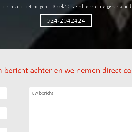
n reinigen in Nijmegen 't Broek? Onze schoorsteenvegers staan di
024-2042424
n bericht achter en we nemen direct co