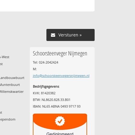
Versturen »
Schoorsteenveger Nijmegen
h-West
Tel: 024-2042424
st
M:
info@schoorsteenvegersnijmegen.nl
d Landbouwbuurt
 Muntenbuurt
Bedrijfsgegevens
Willemskwartier
KVK: 81420382
BTW: NL8620.828.33.B01
IBAN: NL65 ABNA 0493 9717 93
ut
chependom