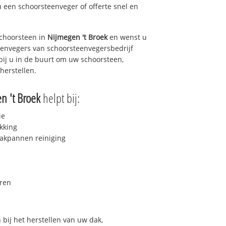
u een schoorsteenveger of offerte snel en
choorsteen in
Nijmegen 't Broek
en wenst u
teenvegers van schoorsteenvegersbedrijf
 bij u in de buurt om uw schoorsteen,
herstellen.
n 't Broek
helpt bij:
ie
kking
akpannen reiniging
ren
bij het herstellen van uw dak,