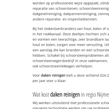
worden op professionele wijze opgepakt, zónd
reparatie van schoorstenen, schoorsteenreinig
dakgevelreiniging, dakpannenreiniging, zon
andere reparatie- en inspectiediensten.
Bij het stoken(verbranden) van hout, kolen of
in het rookkanaal. Deze deeltjes hechten zich
en vormen een teerachtige, zeer brandbare laa
hout en kolen, zorgen voor meer vervuiling. Ui
een aanslag die kan branden en een schoorste
hebben. Schakel bij schoorsteenproblemen alt
schoorsteenvegersbedrijf in onze vakmannen, 
ook schoorstseenlekkages verhelpen.
Voor
daken reinigen
belt u deze ochtend 024-2
per jaar voor u klaar.
Wat kost
daken reinigen
in regio Nijm
Wij werken uitsluitend met professionele sch
nieuwste technologie werken om uw probleem 