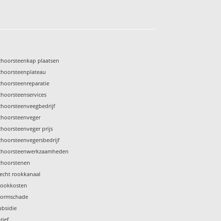
choorsteenkap plaatsen
choorsteenplateau
choorsteenreparatie
choorsteenservices
choorsteenveegbedrijf
choorsteenveger
choorsteenveger prijs
choorsteenvegersbedrijf
choorsteenwerkzaamheden
choorstenen
lecht rookkanaal
tookkosten
tormschade
ubsidie
rief