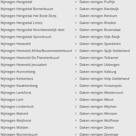
›
 Nijmegen Hengstdal
Daken reinigen Puiflijk
›
n Nijmegen Hengstdal Bomenbuurt
Daken reinigen Randwijk
›
n Nijmegen Hengstdal Het Rode Dorp
Daken reinigen Renkum
›
n Nijmegen Hengstdal Limos
Daken reinigen Rheden
›
 Nijmegen Hengstdal Noordwestelijk deel
Daken reinigen Rozendaal
›
n Nijmegen Hengstdal Spoorbuurt
Daken reinigen Slijk-Ewijk
›
n Nijmegen Heseveld
Daken reinigen Spankeren
›
n Nijmegen Heseveld Afrika/Bouwmeesterbuurt
Daken reinigen Spijk Gelderland
›
 Nijmegen Heseveld De Planetenbuurt
Daken reinigen Tolkamer
›
 Nijmegen Heseveld Jerusalem
Daken reinigen Ubbergen
›
n Nijmegen Hunnerberg
Daken reinigen Valburg
›
n Nijmegen Kerkenbos
Daken reinigen Velp Gelderland
›
n Nijmegen Kwakkenberg
Daken reinigen Vossenpels
›
 Nijmegen Lankforst
Daken reinigen Westervoort
›
 Nijmegen Lent
Daken reinigen Weurt
›
 Nijmegen Lindenholt
Daken reinigen Wijchen
›
 Nijmegen Malvert
Daken reinigen Winssen
›
 Nijmegen Meijhorst
Daken reinigen Wolfheze
›
n Nijmegen Midden
Daken reinigen Zetten
›
n Nijmegen Muntenbuurt
Daken reinigen Zevenaar