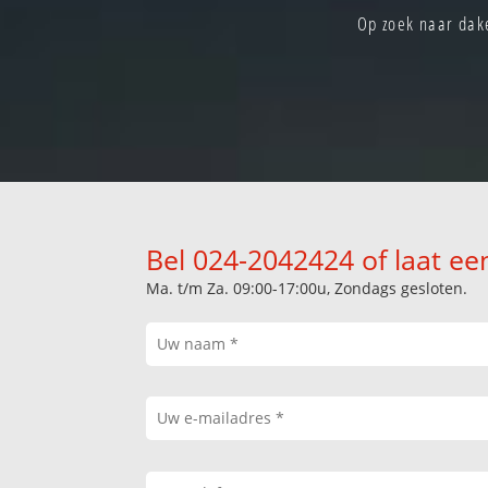
Op zoek naar dake
Bel 024-2042424 of laat ee
Ma. t/m Za. 09:00-17:00u, Zondags gesloten.