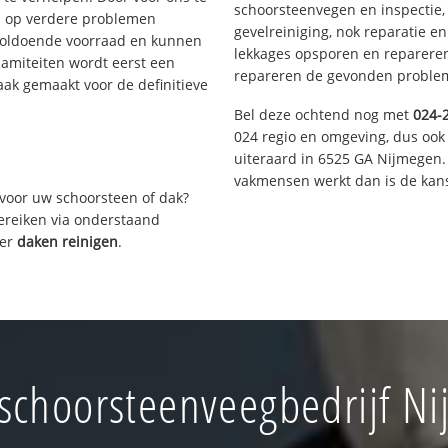
schoorsteenvegen en inspectie,
s op verdere problemen
gevelreiniging, nok reparatie e
voldoende voorraad en kunnen
lekkages opsporen en repareren.
lamiteiten wordt eerst een
repareren de gevonden problem
aak gemaakt voor de definitieve
Bel deze ochtend nog met
024-
024 regio en omgeving, dus ook 
uiteraard in 6525 GA Nijmegen.
vakmensen werkt dan is de kans
voor uw schoorsteen of dak?
bereiken via onderstaand
ver
daken reinigen
.
choorsteenveegbedrijf Ni