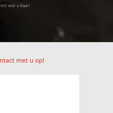
rect voor u klaar!
ntact met u op!