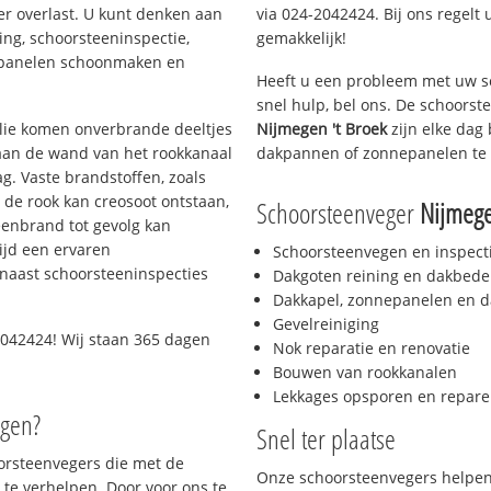
er overlast. U kunt denken aan
via 024-2042424. Bij ons regelt 
ing, schoorsteeninspectie,
gemakkelijk!
nepanelen schoonmaken en
Heeft u een probleem met uw s
snel hulp, bel ons. De schoors
 olie komen onverbrande deeltjes
Nijmegen 't Broek
zijn elke dag
 aan de wand van het rookkanaal
dakpannen of zonnepanelen te 
g. Vaste brandstoffen, zoals
t de rook kan creosoot ontstaan,
Schoorsteenveger
Nijmege
enbrand tot gevolg kan
ijd een ervaren
Schoorsteenvegen en inspect
naast schoorsteeninspecties
Dakgoten reining en dakbede
Dakkapel, zonnepanelen en d
Gevelreiniging
042424! Wij staan 365 dagen
Nok reparatie en renovatie
Bouwen van rookkanalen
Lekkages opsporen en repare
egen?
Snel ter plaatse
oorsteenvegers die met de
Onze schoorsteenvegers helpen 
te verhelpen. Door voor ons te