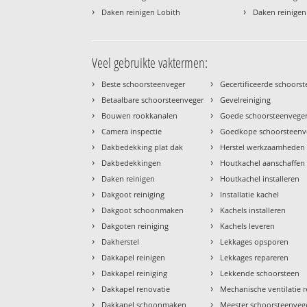
›
›
Daken reinigen Lobith
Daken reinige
Veel gebruikte vaktermen:
›
›
Beste schoorsteenveger
Gecertificeerde schoors
›
›
Betaalbare schoorsteenveger
Gevelreiniging
›
›
Bouwen rookkanalen
Goede schoorsteenvege
›
›
Camera inspectie
Goedkope schoorsteenv
›
›
Dakbedekking plat dak
Herstel werkzaamheden
›
›
Dakbedekkingen
Houtkachel aanschaffen
›
›
Daken reinigen
Houtkachel installeren
›
›
Dakgoot reiniging
Installatie kachel
›
›
Dakgoot schoonmaken
Kachels installeren
›
›
Dakgoten reiniging
Kachels leveren
›
›
Dakherstel
Lekkages opsporen
›
›
Dakkapel reinigen
Lekkages repareren
›
›
Dakkapel reiniging
Lekkende schoorsteen
›
›
Dakkapel renovatie
Mechanische ventilatie r
›
›
Dakkapel schoonmaken
Meester schoorsteenveg