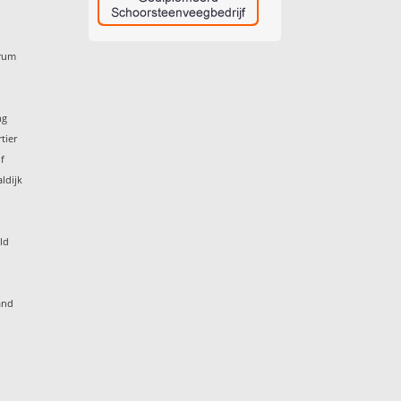
trum
g
ng
tier
f
ldijk
ld
and