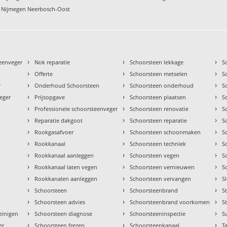
n Nijmegen Neerbosch-Oost
›
›
›
teenveger
Nok reparatie
Schoorsteen lekkage
S
›
›
›
Offerte
Schoorsteen metselen
S
›
›
›
r
Onderhoud Schoorsteen
Schoorsteen onderhoud
S
›
›
›
eger
Prijsopgave
Schoorsteen plaatsen
S
›
›
›
Professionele schoorsteenveger
Schoorsteen renovatie
S
›
›
›
Reparatie dakgoot
Schoorsteen reparatie
S
›
›
›
Rookgasafvoer
Schoorsteen schoonmaken
S
›
›
›
Rookkanaal
Schoorsteen techniek
S
›
›
›
Rookkanaal aanleggen
Schoorsteen vegen
S
›
›
›
Rookkanaal laten vegen
Schoorsteen vernieuwen
S
›
›
›
Rookkanalen aanleggen
Schoorsteen vervangen
S
›
›
›
Schoorsteen
Schoorsteenbrand
S
›
›
›
Schoorsteen advies
Schoorsteenbrand voorkomen
S
›
›
›
einigen
Schoorsteen diagnose
Schoorsteeninspectie
S
›
›
›
er
Schoorsteen frezen
Schoorsteenkanaal
Ta