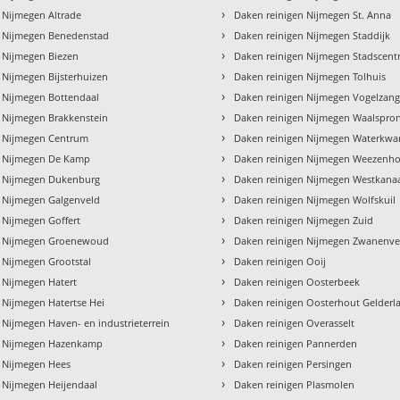
›
 Nijmegen Altrade
Daken reinigen Nijmegen St. Anna
›
n Nijmegen Benedenstad
Daken reinigen Nijmegen Staddijk
›
 Nijmegen Biezen
Daken reinigen Nijmegen Stadscen
›
 Nijmegen Bijsterhuizen
Daken reinigen Nijmegen Tolhuis
›
 Nijmegen Bottendaal
Daken reinigen Nijmegen Vogelzan
›
 Nijmegen Brakkenstein
Daken reinigen Nijmegen Waalspro
›
n Nijmegen Centrum
Daken reinigen Nijmegen Waterkwar
›
n Nijmegen De Kamp
Daken reinigen Nijmegen Weezenho
›
n Nijmegen Dukenburg
Daken reinigen Nijmegen Westkanaa
›
n Nijmegen Galgenveld
Daken reinigen Nijmegen Wolfskuil
›
 Nijmegen Goffert
Daken reinigen Nijmegen Zuid
›
n Nijmegen Groenewoud
Daken reinigen Nijmegen Zwanenve
›
 Nijmegen Grootstal
Daken reinigen Ooij
›
 Nijmegen Hatert
Daken reinigen Oosterbeek
›
 Nijmegen Hatertse Hei
Daken reinigen Oosterhout Gelderl
›
 Nijmegen Haven- en industrieterrein
Daken reinigen Overasselt
›
n Nijmegen Hazenkamp
Daken reinigen Pannerden
›
n Nijmegen Hees
Daken reinigen Persingen
›
 Nijmegen Heijendaal
Daken reinigen Plasmolen