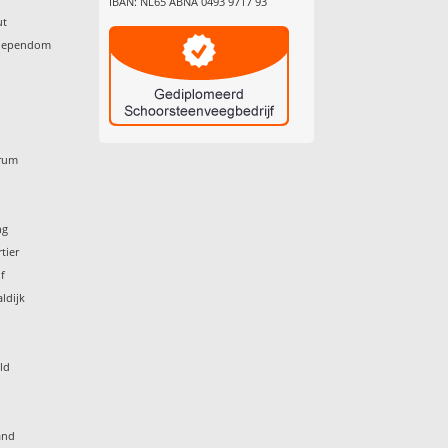
IBAN: NL65 ABNA 0493 9717 93
ut
chependom
trum
g
ng
tier
f
ldijk
ld
and