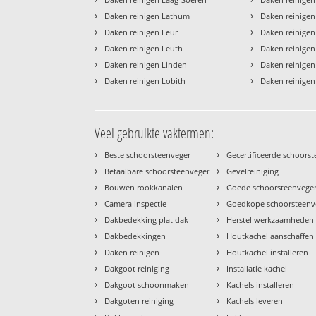
›
›
Daken reinigen Lathum
Daken reinigen
›
›
Daken reinigen Leur
Daken reinigen
›
›
Daken reinigen Leuth
Daken reinige
›
›
Daken reinigen Linden
Daken reinige
›
›
Daken reinigen Lobith
Daken reinige
Veel gebruikte vaktermen:
›
›
Beste schoorsteenveger
Gecertificeerde schoors
›
›
Betaalbare schoorsteenveger
Gevelreiniging
›
›
Bouwen rookkanalen
Goede schoorsteenvege
›
›
Camera inspectie
Goedkope schoorsteenv
›
›
Dakbedekking plat dak
Herstel werkzaamheden
›
›
Dakbedekkingen
Houtkachel aanschaffen
›
›
Daken reinigen
Houtkachel installeren
›
›
Dakgoot reiniging
Installatie kachel
›
›
Dakgoot schoonmaken
Kachels installeren
›
›
Dakgoten reiniging
Kachels leveren