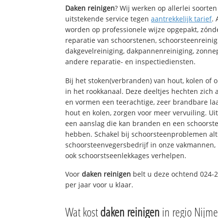
Daken reinigen
? Wij werken op allerlei soort
uitstekende service tegen
aantrekkelijk tarief
.
worden op professionele wijze opgepakt, zónd
reparatie van schoorstenen, schoorsteenreinig
dakgevelreiniging, dakpannenreiniging, zon
andere reparatie- en inspectiediensten.
Bij het stoken(verbranden) van hout, kolen of
in het rookkanaal. Deze deeltjes hechten zich
en vormen een teerachtige, zeer brandbare laa
hout en kolen, zorgen voor meer vervuiling. Ui
een aanslag die kan branden en een schoorste
hebben. Schakel bij schoorsteenproblemen alt
schoorsteenvegersbedrijf in onze vakmannen, 
ook schoorstseenlekkages verhelpen.
Voor
daken reinigen
belt u deze ochtend 024-2
per jaar voor u klaar.
Wat kost
daken reinigen
in regio Nijm