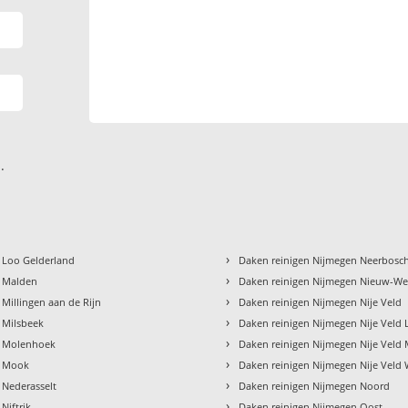
.
›
 Loo Gelderland
Daken reinigen Nijmegen Neerbosc
›
n Malden
Daken reinigen Nijmegen Nieuw-We
›
 Millingen aan de Rijn
Daken reinigen Nijmegen Nije Veld
›
 Milsbeek
Daken reinigen Nijmegen Nije Vel
›
n Molenhoek
Daken reinigen Nijmegen Nije Veld
›
n Mook
Daken reinigen Nijmegen Nije Veld 
›
 Nederasselt
Daken reinigen Nijmegen Noord
›
Niftrik
Daken reinigen Nijmegen Oost