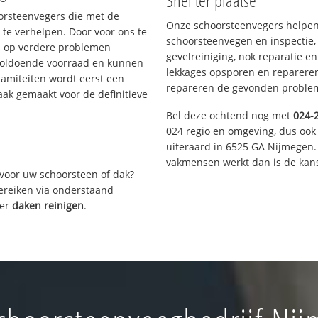
Snel ter plaatse
oorsteenvegers die met de
Onze schoorsteenvegers helpen 
te verhelpen. Door voor ons te
schoorsteenvegen en inspectie,
s op verdere problemen
gevelreiniging, nok reparatie e
voldoende voorraad en kunnen
lekkages opsporen en repareren.
lamiteiten wordt eerst een
repareren de gevonden problem
aak gemaakt voor de definitieve
Bel deze ochtend nog met
024-
024 regio en omgeving, dus ook 
uiteraard in 6525 GA Nijmegen.
vakmensen werkt dan is de kans
voor uw schoorsteen of dak?
bereiken via onderstaand
ver
daken reinigen
.