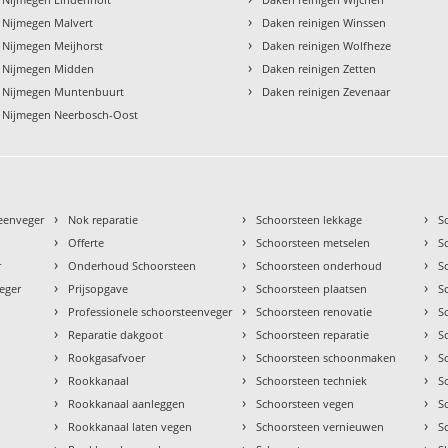
›
 Nijmegen Malvert
Daken reinigen Winssen
›
 Nijmegen Meijhorst
Daken reinigen Wolfheze
›
n Nijmegen Midden
Daken reinigen Zetten
›
n Nijmegen Muntenbuurt
Daken reinigen Zevenaar
n Nijmegen Neerbosch-Oost
›
›
›
teenveger
Nok reparatie
Schoorsteen lekkage
S
›
›
›
Offerte
Schoorsteen metselen
S
›
›
›
r
Onderhoud Schoorsteen
Schoorsteen onderhoud
S
›
›
›
eger
Prijsopgave
Schoorsteen plaatsen
S
›
›
›
Professionele schoorsteenveger
Schoorsteen renovatie
S
›
›
›
Reparatie dakgoot
Schoorsteen reparatie
S
›
›
›
Rookgasafvoer
Schoorsteen schoonmaken
S
›
›
›
Rookkanaal
Schoorsteen techniek
S
›
›
›
Rookkanaal aanleggen
Schoorsteen vegen
S
›
›
›
Rookkanaal laten vegen
Schoorsteen vernieuwen
S