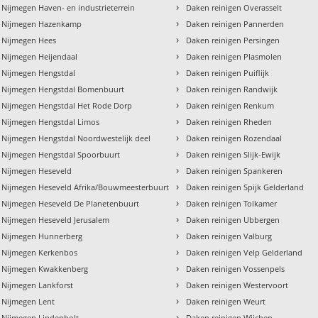
›
 Nijmegen Haven- en industrieterrein
Daken reinigen Overasselt
›
n Nijmegen Hazenkamp
Daken reinigen Pannerden
›
n Nijmegen Hees
Daken reinigen Persingen
›
 Nijmegen Heijendaal
Daken reinigen Plasmolen
›
 Nijmegen Hengstdal
Daken reinigen Puiflijk
›
n Nijmegen Hengstdal Bomenbuurt
Daken reinigen Randwijk
›
n Nijmegen Hengstdal Het Rode Dorp
Daken reinigen Renkum
›
n Nijmegen Hengstdal Limos
Daken reinigen Rheden
›
 Nijmegen Hengstdal Noordwestelijk deel
Daken reinigen Rozendaal
›
n Nijmegen Hengstdal Spoorbuurt
Daken reinigen Slijk-Ewijk
›
n Nijmegen Heseveld
Daken reinigen Spankeren
›
n Nijmegen Heseveld Afrika/Bouwmeesterbuurt
Daken reinigen Spijk Gelderland
›
 Nijmegen Heseveld De Planetenbuurt
Daken reinigen Tolkamer
›
 Nijmegen Heseveld Jerusalem
Daken reinigen Ubbergen
›
n Nijmegen Hunnerberg
Daken reinigen Valburg
›
n Nijmegen Kerkenbos
Daken reinigen Velp Gelderland
›
n Nijmegen Kwakkenberg
Daken reinigen Vossenpels
›
 Nijmegen Lankforst
Daken reinigen Westervoort
›
 Nijmegen Lent
Daken reinigen Weurt
›
 Nijmegen Lindenholt
Daken reinigen Wijchen