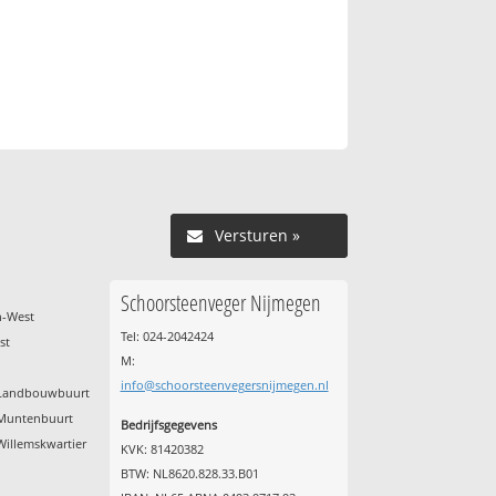
Versturen »
Schoorsteenveger Nijmegen
h-West
Tel: 024-2042424
st
M:
info@schoorsteenvegersnijmegen.nl
d Landbouwbuurt
 Muntenbuurt
Bedrijfsgegevens
Willemskwartier
KVK: 81420382
BTW: NL8620.828.33.B01