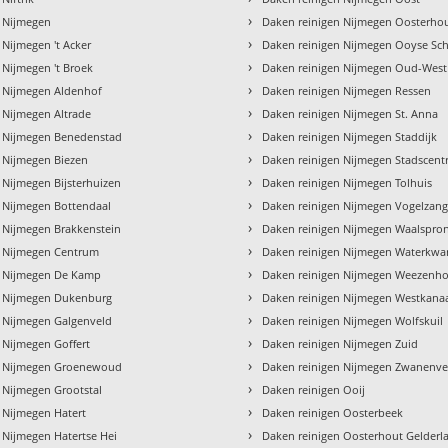
›
n Nijmegen
Daken reinigen Nijmegen Oosterho
›
 Nijmegen 't Acker
Daken reinigen Nijmegen Ooyse S
›
 Nijmegen 't Broek
Daken reinigen Nijmegen Oud-West
›
n Nijmegen Aldenhof
Daken reinigen Nijmegen Ressen
›
 Nijmegen Altrade
Daken reinigen Nijmegen St. Anna
›
n Nijmegen Benedenstad
Daken reinigen Nijmegen Staddijk
›
 Nijmegen Biezen
Daken reinigen Nijmegen Stadscen
›
 Nijmegen Bijsterhuizen
Daken reinigen Nijmegen Tolhuis
›
 Nijmegen Bottendaal
Daken reinigen Nijmegen Vogelzan
›
 Nijmegen Brakkenstein
Daken reinigen Nijmegen Waalspro
›
n Nijmegen Centrum
Daken reinigen Nijmegen Waterkwar
›
n Nijmegen De Kamp
Daken reinigen Nijmegen Weezenho
›
n Nijmegen Dukenburg
Daken reinigen Nijmegen Westkanaa
›
n Nijmegen Galgenveld
Daken reinigen Nijmegen Wolfskuil
›
 Nijmegen Goffert
Daken reinigen Nijmegen Zuid
›
n Nijmegen Groenewoud
Daken reinigen Nijmegen Zwanenve
›
 Nijmegen Grootstal
Daken reinigen Ooij
›
 Nijmegen Hatert
Daken reinigen Oosterbeek
›
 Nijmegen Hatertse Hei
Daken reinigen Oosterhout Gelderl