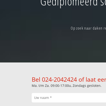
Gediplomeerd s
Op zoek naar daken re
Bel 024-2042424 of laat ee
Ma. t/m Za. 09:00-17:00u, Zondags gesloten.