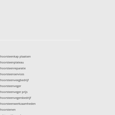
choorsteenkap plaatsen
choorsteenplateau
choorsteenreparatie
choorsteenservices
choorsteenveegbedrijf
choorsteenveger
choorsteenveger prijs
choorsteenvegersbedrijf
choorsteenwerkzaamheden
choorstenen