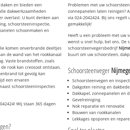
en daken en bieden een
Problemen met uw schoorsteen,
 Alle dakwerkzaamheden
zonnepanelen laten reinigen? A
er overlast. U kunt denken aan
via 024-2042424. Bij ons regelt 
ing, schoorsteeninspectie,
gemakkelijk!
nepanelen schoonmaken en
Heeft u een probleem met uw s
wenst u snel hulp, bel ons. De
 olie komen onverbrande deeltjes
schoorsteenvegersbedrijf
Nijme
 aan de wand van het rookkanaal
buurt om uw schoorsteen, dakp
g. Vaste brandstoffen, zoals
t de rook kan creosoot ontstaan,
Schoorsteenveger
Nijmege
enbrand tot gevolg kan
ijd een ervaren
Schoorsteenvegen en inspect
naast schoorsteeninspecties
Dakgoten reining en dakbede
Dakkapel, zonnepanelen en d
Gevelreiniging
042424! Wij staan 365 dagen
Nok reparatie en renovatie
Bouwen van rookkanalen
Lekkages opsporen en repare
egen?