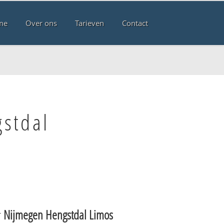
me
Over ons
Tarieven
Contact
gstdal
r
Nijmegen Hengstdal Limos